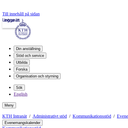
Till innehåll på sidan
Logga in
Intranät
Din anställning
Stöd och service
Utbilda
Forska
Organisation och styrning
Sök
English
Meny
KTH Intranät
Administrativt stöd
Kommunikationsstöd
Evene
Evenemangskalender