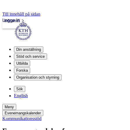
Till innehåll på sidan
Logga in
Intranät
Din anställning
Stöd och service
Utbilda
Forska
Organisation och styrning
Sök
English
Meny
Evenemangskalender
Kommunikationsstöd