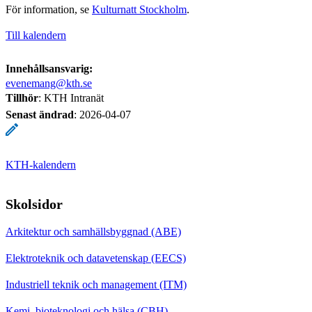
För information, se
Kulturnatt Stockholm
.
Till kalendern
Innehållsansvarig:
evenemang@kth.se
Tillhör
: KTH Intranät
Senast ändrad
:
2026-04-07
KTH-kalendern
Skolsidor
Arkitektur och samhällsbyggnad (ABE)
Elektroteknik och datavetenskap (EECS)
Industriell teknik och management (ITM)
Kemi, bioteknologi och hälsa (CBH)