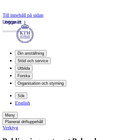
Till innehåll på sidan
Logga in
Intranät
Din anställning
Stöd och service
Utbilda
Forska
Organisation och styrning
Sök
English
Meny
Planerat driftuppehåll
Verktyg