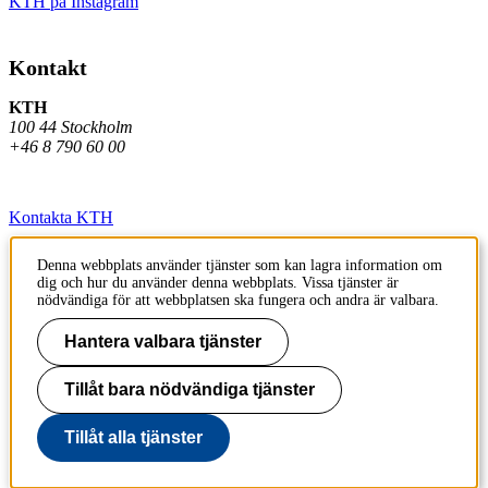
KTH på Instagram
Kontakt
KTH
100 44 Stockholm
+46 8 790 60 00
Kontakta KTH
Jobba på KTH
Denna webbplats använder tjänster som kan lagra information om
dig och hur du använder denna webbplats. Vissa tjänster är
Press och media
nödvändiga för att webbplatsen ska fungera och andra är valbara.
Faktura och betalning KTH
Hantera valbara tjänster
Om KTH:s webbplatser
Tillåt bara nödvändiga tjänster
Tillgänglighetsredogörelse
Tillåt alla tjänster
Till sidans topp