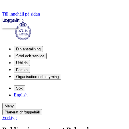
Till innehåll på sidan
Logga in
Intranät
Din anställning
Stöd och service
Utbilda
Forska
Organisation och styrning
Sök
English
Meny
Planerat driftuppehåll
Verktyg