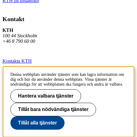
KTH på Instagram
Kontakt
KTH
100 44 Stockholm
+46 8 790 60 00
Kontakta KTH
Jobba på KTH
Denna webbplats använder tjänster som kan lagra information om
dig och hur du använder denna webbplats. Vissa tjänster är
Press och media
nödvändiga för att webbplatsen ska fungera och andra är valbara.
Faktura och betalning KTH
Hantera valbara tjänster
Om KTH:s webbplatser
Tillåt bara nödvändiga tjänster
Tillgänglighetsredogörelse
Tillåt alla tjänster
Till sidans topp