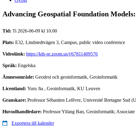
Övrigt
Advancing Geospatial Foundation Models:
Tid:
Ti 2026-06-09 kl 10.00
Plats:
E32, Lindstedtvägen 3, Campus, public video conference
Videolänk:
https://kth-se.zoom.us/j/67811409576
Språk:
Engelska
Ämnesområde:
Geodesi och geoinformatik, Geoinformatik
Licentiand:
Yuru Jia
, Geoinformatik, KU Leuven
Granskare:
Professor Sébastien Lefèvre, Université Bretagne Sud (
Huvudhandledare:
Professor Yifang Ban, Geoinformatik; Associate
Exportera till kalender