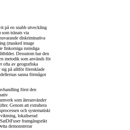
it på en snabb utveckling
som tränats via
nuvarande diskriminativa
ring (masked image
de finkorniga rumsliga
litbilder. Dessutom har den
 den metodik som används för
r ofta av geografiska
sig på alltför förenklade
odellernas sanna förmågor
avhandling först den
nativ
 ramverk som återanvänder
gifter. Genom att extrahera
gsprocessen och systematiskt
viktning, lokaliserad
 SatDiFuser framgångsrikt
Detta demonstrerar