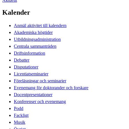
Aktuellt
Kalender
Anmäl aktivitet till kalendern
Akademiska högtider
Utbildningsadministration
Centrala sammanträden
Driftsinformation
Debatter
Disputationer
Licentiatseminarier
Föreläsningar och seminarier
Evenemang för doktorander och forskare
Docentpresentationer
Konferenser och evenemang
Podd
Fackligt
Musik