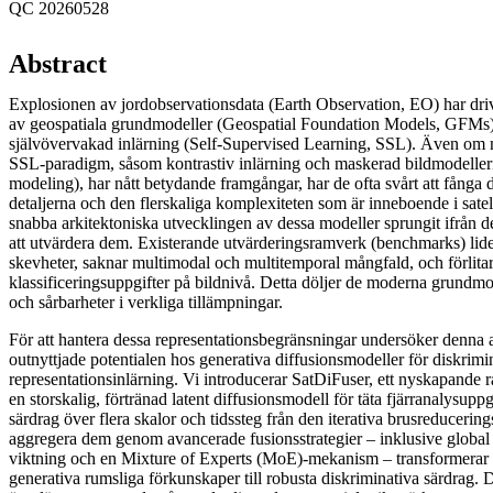
QC 20260528
Abstract
Explosionen av jordobservationsdata (Earth Observation, EO) har driv
av geospatiala grundmodeller (Geospatial Foundation Models, GFMs) 
självövervakad inlärning (Self-Supervised Learning, SSL). Även om 
SSL-paradigm, såsom kontrastiv inlärning och maskerad bildmodelle
modeling), har nått betydande framgångar, har de ofta svårt att fånga 
detaljerna och den flerskaliga komplexiteten som är inneboende i satel
snabba arkitektoniska utvecklingen av dessa modeller sprungit ifrån
att utvärdera dem. Existerande utvärderingsramverk (benchmarks) lide
skevheter, saknar multimodal och multitemporal mångfald, och förlitar 
klassificeringsuppgifter på bildnivå. Detta döljer de moderna grundm
och sårbarheter i verkliga tillämpningar.
För att hantera dessa representationsbegränsningar undersöker denna 
outnyttjade potentialen hos generativa diffusionsmodeller för diskrimi
representationsinlärning. Vi introducerar SatDiFuser, ett nyskapande
en storskalig, förtränad latent diffusionsmodell för täta fjärranalysupp
särdrag över flera skalor och tidssteg från den iterativa brusreducerin
aggregera dem genom avancerade fusionsstrategier – inklusive global 
viktning och en Mixture of Experts (MoE)-mekanism – transformerar
generativa rumsliga förkunskaper till robusta diskriminativa särdrag. 