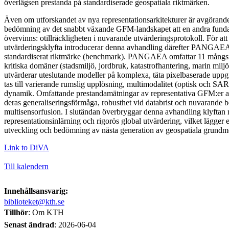
överlägsen prestanda på standardiserade geospatiala riktmärken.
Även om utforskandet av nya representationsarkitekturer är avgörand
bedömning av det snabbt växande GFM-landskapet att en andra fund
övervinns: otillräckligheten i nuvarande utvärderingsprotokoll. För at
utvärderingsklyfta introducerar denna avhandling därefter PANGAEA: 
standardiserat riktmärke (benchmark). PANGAEA omfattar 11 mångsid
kritiska domäner (stadsmiljö, jordbruk, katastrofhantering, marin mil
utvärderar uteslutande modeller på komplexa, täta pixelbaserade uppg
tas till varierande rumslig upplösning, multimodalitet (optisk och SA
dynamik. Omfattande prestandamätningar av representativa GFM:er avsl
deras generaliseringsförmåga, robusthet vid databrist och nuvarande b
multisensorfusion. I slutändan överbryggar denna avhandling klyftan 
representationsinlärning och rigorös global utvärdering, vilket lägger 
utveckling och bedömning av nästa generation av geospatiala grundmo
Link to DiVA
Till kalendern
Innehållsansvarig:
biblioteket@kth.se
Tillhör
: Om KTH
Senast ändrad
:
2026-06-04