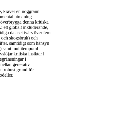
e, kräver en noggrann
amental utmaning
t överbrygga denna kritiska
ett globalt inkluderande,
iga dataset tvärs över fem
jö och skogsbruk) och
ifter, samtidigt som hänsyn
R) samt multitemporal
öjar kritiska insikter i
egränsningar i
mellan generativ
en robust grund för
deller.