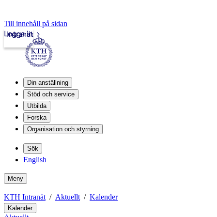
Till innehåll på sidan
Logga in
Intranät
Din anställning
Stöd och service
Utbilda
Forska
Organisation och styrning
Sök
English
Meny
KTH Intranät
Aktuellt
Kalender
Kalender