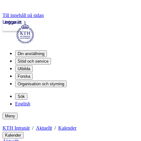
Till innehåll på sidan
Logga in
Intranät
Din anställning
Stöd och service
Utbilda
Forska
Organisation och styrning
Sök
English
Meny
KTH Intranät
Aktuellt
Kalender
Kalender