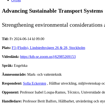
Övrigt
Advancing Sustainable Transport Systems
Strengthening environmental considerations a
Tid:
Fr 2024-06-14 kl 09.00
Plats:
F3 (Flodis), Lindstedtsvägen 26 & 28, Stockholm
Videolänk:
https://kth-se.zoom.us/j/62985269153
Språk:
Engelska
Ämnesområde:
Mark- och vattenteknik
Respondent:
Sofia Eckersten
, Hållbar utveckling, miljövetenskap oc
Opponent:
Professor Isabel Loupa-Ramos, Técnico, Universidade d
Handledare:
Professor Berit Balfors, Hållbarhet, utvärdering och st