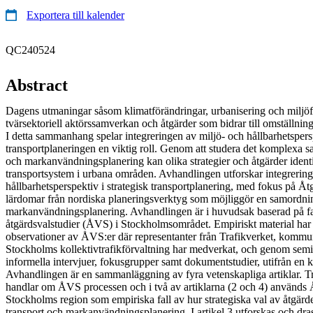
Exportera till kalender
QC240524
Abstract
Dagens utmaningar såsom klimatförändringar, urbanisering och miljöfö
tvärsektoriell aktörssamverkan och åtgärder som bidrar till omställninge
I detta sammanhang spelar integreringen av miljö- och hållbarhetspers
transportplaneringen en viktig roll. Genom att studera det komplexa s
och markanvändningsplanering kan olika strategier och åtgärder identif
transportsystem i urbana områden. Avhandlingen utforskar integrerin
hållbarhetsperspektiv i strategisk transportplanering, med fokus på Å
lärdomar från nordiska planeringsverktyg som möjliggör en samordnin
markanvändningsplanering. Avhandlingen är i huvudsak baserad på fal
åtgärdsvalstudier (ÅVS) i Stockholmsområdet. Empiriskt material har
observationer av ÅVS:er där representanter från Trafikverket, kommu
Stockholms kollektivtrafikförvaltning har medverkat, och genom semis
informella intervjuer, fokusgrupper samt dokumentstudier, utifrån en k
Avhandlingen är en sammanläggning av fyra vetenskapliga artiklar. Tre
handlar om ÅVS processen och i två av artiklarna (2 och 4) används
Stockholms region som empiriska fall av hur strategiska val av åtgärde
transport och markanvändningsplanering. I artikel 3 utforskas och dra