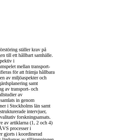
rstöring ställer krav på
n till ett hållbart samhälle.
pektiv i
amspelet mellan transport-
ieras för att främja hållbara
gen av miljöaspekter och
tgärdsplanering samt
g av transport- och
lstudier av
 samlats in genom
ner i Stockholms län samt
trukturerade intervjuer,
valitativ forskningsansats.
 av artiklarna (1, 2 och 4)
 ÅVS processer i
r gjorts i koordinerad
s lärdomar av tillämpningen