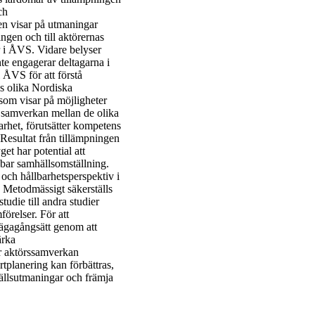
ch
en visar på utmaningar
ngen och till aktörernas
r i ÅVS. Vidare belyser
te engagerar deltagarna i
 ÅVS för att förstå
s olika Nordiska
som visar på möjligheter
 samverkan mellan de olika
arhet, förutsätter kompetens
 Resultat från tillämpningen
et har potential att
llbar samhällsomställning.
och hållbarhetsperspektiv i
. Metodmässigt säkerställs
studie till andra studier
örelser. För att
llvägagångsätt genom att
ärka
hur aktörssamverkan
rtplanering kan förbättras,
mhällsutmaningar och främja