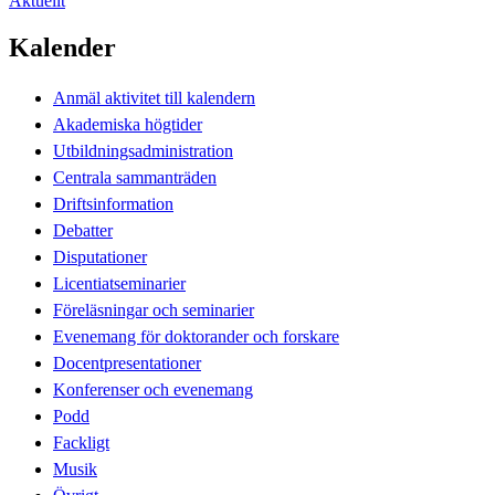
Aktuellt
Kalender
Anmäl aktivitet till kalendern
Akademiska högtider
Utbildningsadministration
Centrala sammanträden
Driftsinformation
Debatter
Disputationer
Licentiatseminarier
Föreläsningar och seminarier
Evenemang för doktorander och forskare
Docentpresentationer
Konferenser och evenemang
Podd
Fackligt
Musik