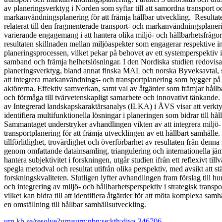
av planeringsverktyg i Norden som syftar till att samordna transport o
markanvändningsplanering för att främja hållbar utveckling. Resultat
relaterat till den fragmenterade transport- och markanvändningsplaneri
varierande engagemang i att hantera olika miljö- och hållbarhetsfrågo
resultaten skillnaden mellan miljöaspekter som engagerar respektive in
planeringsprocessen, vilket pekar på behovet av ett systemperspektiv i
samband och främja helhetslösningar. I den Nordiska studien redovisa
planeringsverktyg, bland annat finska MAL och norska Byveksavtal, 
att integrera markanvändnings- och transportplanering som bygger på
aktörerna. Effektiv samverkan, samt val av åtgärder som främjar hållb
och förmåga till tvärvetenskapligt samarbete och innovativt tänkande.
av Integrerad landskapskaraktärsanalys (ILKA) i ÅVS visar att verktyg
identifiera multifunktionella lösningar i planeringen som bidrar till hå
Sammantaget understryker avhandlingen vikten av att integrera miljö- 
transportplanering för att främja utvecklingen av ett hållbart samhälle
tillförlitlighet, trovärdighet och överförbarhet av resultaten från denna 
genom omfattande datainsamling, triangulering och internationella jämf
hantera subjektivitet i forskningen, utgår studien ifrån ett reflexivt ti
spegla metodval och resultat utifrån olika perspektiv, med avsikt att st
forskningskvaliteten. Slutligen lyfter avhandlingen fram förslag till 
och integrering av miljö- och hållbarhetsperspektiv i strategisk transpo
vilket kan bidra till att identifiera åtgärder för att möta komplexa sa
en omställning till hållbar samhällsutveckling.
urn.kb.se/resolve?urn=urn:nbn:se:kth:diva-346706