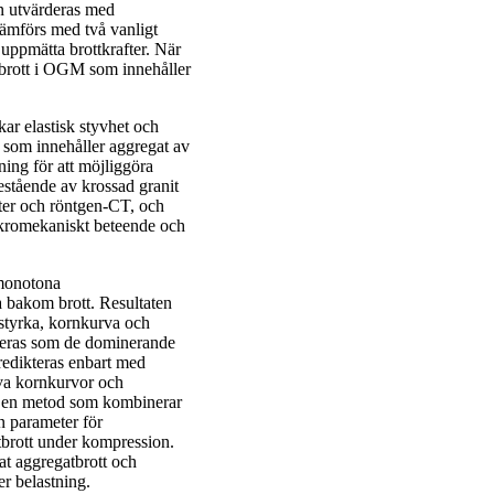
en utvärderas med
 jämförs med två vanligt
uppmätta brottkrafter. När
brott i OGM som innehåller
ar elastisk styvhet och
som innehåller aggregat av
ning för att möjliggöra
stående av krossad granit
ter och röntgen‑CT, och
akromekaniskt beteende och
 monotona
a bakom brott. Resultaten
tstyrka, kornkurva och
fieras som de dominerande
redikteras enbart med
iva kornkurvor och
as en metod som kombinerar
 parameter för
atbrott under kompression.
at aggregatbrott och
er belastning.