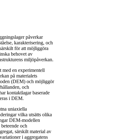
äggningslager påverkar
åelse, karakterisering, och
ärskilt för att möjliggöra
inska behovet av
astrukturens miljöpåverkan.
t med en experimentell
erkan på materialets
toden (DEM) och möjliggör
rhållanden, och
t har kontaktlagar baserade
reras i DEM.
tna uniaxiella
ringar vilka utsätts olika
fångar DEM‑modellen
t beteende och
gregat, särskilt material av
 variationer i aggregatens