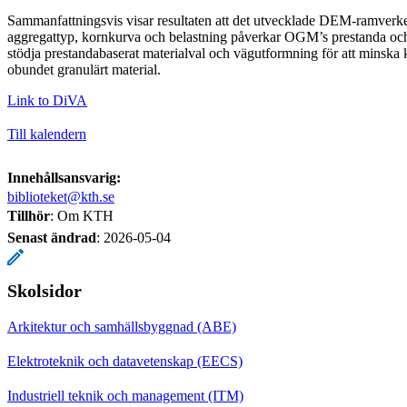
Sammanfattningsvis visar resultaten att det utvecklade DEM‑ramverke
aggregattyp, kornkurva och belastning påverkar OGM’s prestanda och
stödja prestandabaserat materialval och vägutformning för att minska 
obundet granulärt material.
Link to DiVA
Till kalendern
Innehållsansvarig:
biblioteket@kth.se
Tillhör
: Om KTH
Senast ändrad
:
2026-05-04
Skolsidor
Arkitektur och samhällsbyggnad (ABE)
Elektroteknik och datavetenskap (EECS)
Industriell teknik och management (ITM)