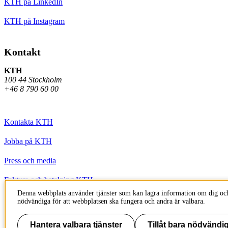
KTH på LinkedIn
KTH på Instagram
Kontakt
KTH
100 44 Stockholm
+46 8 790 60 00
Kontakta KTH
Jobba på KTH
Press och media
Faktura och betalning KTH
Denna webbplats använder tjänster som kan lagra information om dig och
Om KTH:s webbplatser
nödvändiga för att webbplatsen ska fungera och andra är valbara.
Tillgänglighetsredogörelse
Hantera valbara tjänster
Tillåt bara nödvändig