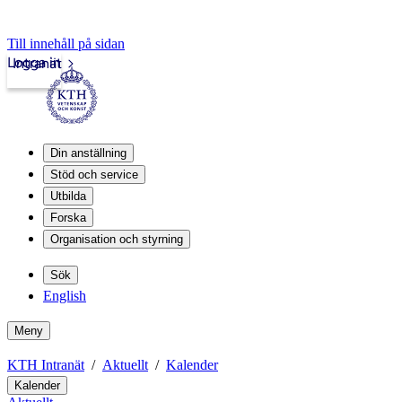
Till innehåll på sidan
Logga in
Intranät
Din anställning
Stöd och service
Utbilda
Forska
Organisation och styrning
Sök
English
Meny
KTH Intranät
Aktuellt
Kalender
Kalender