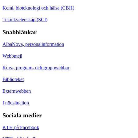
Kemi, bioteknologi och hälsa (CBH)
Teknikvetenskap (SCI)
Snabblänkar
AlbaNova, personalinformation
Webbmejl
Kurs-, program- och gruppwebbar
Biblioteket
Externwebben
I nödsituation
Sociala medier
KTH på Facebook