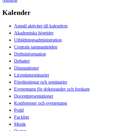
Aktuellt
Kalender
Anmäl aktivitet till kalendern
Akademiska högtider
Utbildningsadministration
Centrala sammanträden
Driftsinformation
Debatter
Disputationer
Licentiatseminarier
Föreläsningar och seminarier
Evenemang för doktorander och forskare
Docentpresentationer
Konferenser och evenemang
Podd
Fackligt
Musik