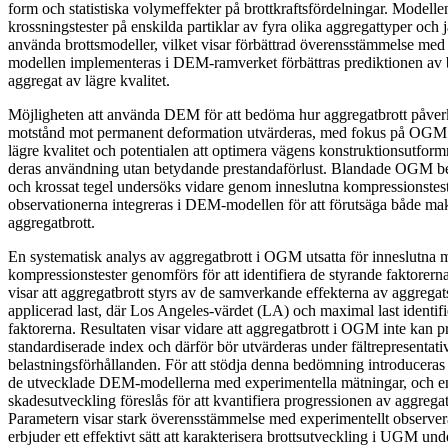
form och statistiska volymeffekter på brottkraftsfördelningar. Modell
krossningstester på enskilda partiklar av fyra olika aggregattyper och
använda brottsmodeller, vilket visar förbättrad överensstämmelse med 
modellen implementeras i DEM‑ramverket förbättras prediktionen av 
aggregat av lägre kvalitet.
Möjligheten att använda DEM för att bedöma hur aggregatbrott påverk
motstånd mot permanent deformation utvärderas, med fokus på OGM 
lägre kvalitet och potentialen att optimera vägens konstruktionsutform
deras användning utan betydande prestandaförlust. Blandade OGM be
och krossat tegel undersöks vidare genom inneslutna kompressionstes
observationerna integreras i DEM‑modellen för att förutsäga både m
aggregatbrott.
En systematisk analys av aggregatbrott i OGM utsatta för inneslutna
kompressionstester genomförs för att identifiera de styrande faktorern
visar att aggregatbrott styrs av de samverkande effekterna av aggrega
applicerad last, där Los Angeles‑värdet (LA) och maximal last identi
faktorerna. Resultaten visar vidare att aggregatbrott i OGM inte kan p
standardiserade index och därför bör utvärderas under fältrepresentat
belastningsförhållanden. För att stödja denna bedömning introducer
de utvecklade DEM-modellerna med experimentella mätningar, och en
skadesutveckling föreslås för att kvantifiera progressionen av aggreg
Parametern visar stark överensstämmelse med experimentellt observer
erbjuder ett effektivt sätt att karakterisera brottsutveckling i UGM und