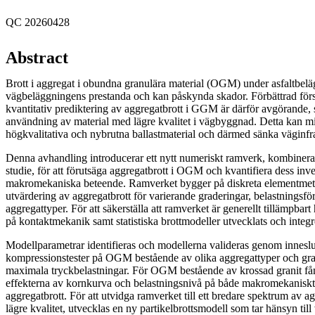
QC 20260428
Abstract
Brott i aggregat i obundna granulära material (OGM) under asfaltbel
vägbeläggningens prestanda och kan påskynda skador. Förbättrad först
kvantitativ prediktering av aggregatbrott i GGM är därför avgörande, s
användning av material med lägre kvalitet i vägbyggnad. Detta kan m
högkvalitativa och nybrutna ballastmaterial och därmed sänka väginfr
Denna avhandling introducerar ett nytt numeriskt ramverk, kombinera
studie, för att förutsäga aggregatbrott i OGM och kvantifiera dess inv
makromekaniska beteende. Ramverket bygger på diskreta elementme
utvärdering av aggregatbrott för varierande graderingar, belastningsfö
aggregattyper. För att säkerställa att ramverket är generellt tillämpbar
på kontaktmekanik samt statistiska brottmodeller utvecklats och integ
Modellparametrar identifieras och modellerna valideras genom inneslu
kompressionstester på OGM bestående av olika aggregattyper och grade
maximala tryckbelastningar. För OGM bestående av krossad granit 
effekterna av kornkurva och belastningsnivå på både makromekanisk
aggregatbrott. För att utvidga ramverket till ett bredare spektrum av ag
lägre kvalitet, utvecklas en ny partikelbrottsmodell som tar hänsyn till