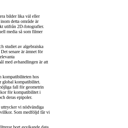
a bilder lika väl eller
m inom detta område är
t utifrån 2D-fotografier.
uell media så som filmer
h studiet av algebraiska
 Det senare är ämnet för
relevanta
ål med avhandlingen är att
n kompatibiliteten hos
r global kompatibilitet.
öjliga fall för geometrin
kor för kompatibilitet i
ch deras epipoler.
t uttrycker vi nödvändiga
 villkor. Som medföljd får vi
iltrerar bort avvikande data