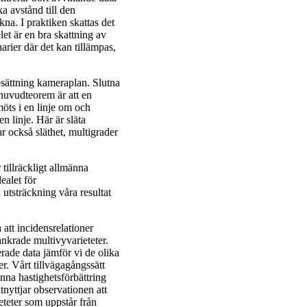
a avstånd till den
äkna. I praktiken skattas det
let är en bra skattning av
arier där det kan tillämpas,
psättning kameraplan. Slutna
 huvudteorem är att en
möts i en linje om och
en linje. Här är släta
ar också släthet, multigrader
tillräckligt allmänna
dealet för
 utsträckning våra resultat
att incidensrelationer
ankrade multivyvarieteter.
rade data jämför vi de olika
r. Vårt tillvägagångssätt
nna hastighetsförbättring
tnyttjar observationen att
eteter som uppstår från