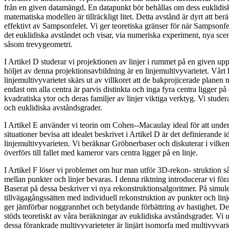
från en given datamängd. En datapunkt bör behållas om dess euklidisk
matematiska modellen är tillräckligt litet. Detta avstånd är dyrt att ber
effektivt av Sampsonfelet. Vi ger teoretiska gränser för när Sampsonfe
det euklidiska avståndet och visar, via numeriska experiment, nya scen
såsom trevygeometri.
I Artikel D studerar vi projektionen av linjer i rummet på en given up
höljet av denna projektionsavbildning är en linjemultivyvarietet. Vårt
linjemultivyvarietet skärs ut av villkoret att de bakprojicerade planen 
endast om alla centra är parvis distinkta och inga fyra centra ligger på 
kvadratiska ytor och deras familjer av linjer viktiga verktyg. Vi studer
och euklidiska avståndsgrader.
I Artikel E använder vi teorin om Cohen--Macaulay ideal för att under 
situationer bevisa att idealet beskrivet i Artikel D är det definierande i
linjemultivyvarieten. Vi beräknar Gröbnerbaser och diskuterar i vilken
överförs till fallet med kameror vars centra ligger på en linje.
I Artikel F löser vi problemet om hur man utför 3D-rekon- struktion så 
mellan punkter och linjer bevaras. I denna riktning introducerar vi för
Baserat på dessa beskriver vi nya rekonstruktionsalgoritmer. På simule
tillvägagångssätten med individuell rekonstruktion av punkter och linje
ger jämförbar noggrannhet och betydande förbättring av hastighet. De
stöds teoretiskt av våra beräkningar av euklidiska avståndsgrader. Vi u
dessa förankrade multivyvarieteter är linjärt isomorfa med multivyvari