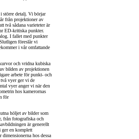
 större detalj. Vi börjar
r från projektioner av
tt två sådana varieteter är
r ED-kritiska punkter.
alog. I fallet med punkter
Slutligen föreslår vi
rekommer i vår omfattande
nkurvor och vridna kubiska
 av bilden av projektionen
igare arbete för punkt- och
två vyer ger vi de
antal vyer anger vi när den
eometrin hos kamerornas
n för
lutna höljet av bilder som
, från fotografiska och
avbildningen är generellt
Vi ger en komplett
ör dimensionerna hos dessa