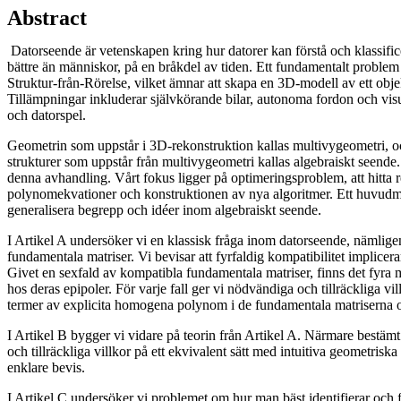
Abstract
Datorseende är vetenskapen kring hur datorer kan förstå och klassificer
bättre än människor, på en bråkdel av tiden. Ett fundamentalt proble
Struktur-från-Rörelse, vilket ämnar att skapa en 3D-modell av ett objek
Tillämpningar inkluderar självkörande bilar, autonoma fordon och vis
och datorspel.
Geometrin som uppstår i 3D-rekonstruktion kallas multivygeometri, oc
strukturer som uppstår från multivygeometri kallas algebraiskt seende.
denna avhandling. Vårt fokus ligger på optimeringsproblem, att hitta 
polynomekvationer och konstruktionen av nya algoritmer. Ett huvudm
generalisera begrepp och idéer inom algebraiskt seende.
I Artikel A undersöker vi en klassisk fråga inom datorseende, nämlige
fundamentala matriser. Vi bevisar att fyrfaldig kompatibilitet implicera
Givet en sexfald av kompatibla fundamentala matriser, finns det fyra m
hos deras epipoler. För varje fall ger vi nödvändiga och tillräckliga vill
termer av explicita homogena polynom i de fundamentala matriserna o
I Artikel B bygger vi vidare på teorin från Artikel A. Närmare bestäm
och tillräckliga villkor på ett ekvivalent sätt med intuitiva geometriska
enklare bevis.
I Artikel C undersöker vi problemet om hur man bäst identifierar och f