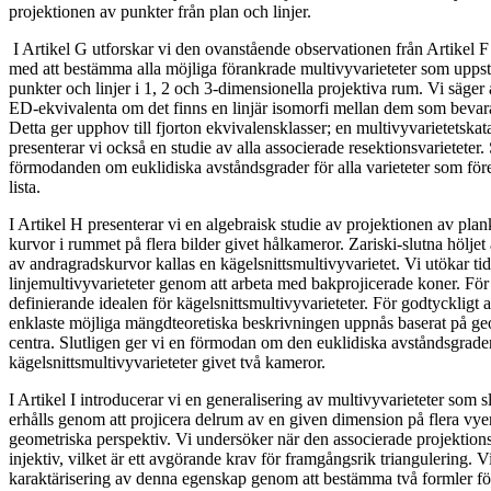
projektionen av punkter från plan och linjer.
I Artikel G utforskar vi den ovanstående observationen från Artikel F i
med att bestämma alla möjliga förankrade multivyvarieteter som uppstå
punkter och linjer i 1, 2 och 3-dimensionella projektiva rum. Vi säger a
ED-ekvivalenta om det finns en linjär isomorfi mellan dem som bevara
Detta ger upphov till fjorton ekvivalensklasser; en multivyvarietetskat
presenterar vi också en studie av alla associerade resektionsvarieteter. 
förmodanden om euklidiska avståndsgrader för alla varieteter som fö
lista.
I Artikel H presenterar vi en algebraisk studie av projektionen av pla
kurvor i rummet på flera bilder givet hålkameror. Zariski-slutna höljet
av andragradskurvor kallas en kägelsnittsmultivyvarietet. Vi utökar tid
linjemultivyvarieteter genom att arbeta med bakprojicerade koner. För 
definierande idealen för kägelsnittsmultivyvarieteter. För godtyckligt 
enklaste möjliga mängdteoretiska beskrivningen uppnås baserat på g
centra. Slutligen ger vi en förmodan om den euklidiska avståndsgrade
kägelsnittsmultivyvarieteter givet två kameror.
I Artikel I introducerar vi en generalisering av multivyvarieteter som s
erhålls genom att projicera delrum av en given dimension på flera vyer
geometriska perspektiv. Vi undersöker när den associerade projektions
injektiv, vilket är ett avgörande krav för framgångsrik triangulering. 
karaktärisering av denna egenskap genom att bestämma två formler f