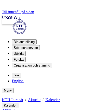
Till innehåll på sidan
Logga in
Intranät
Din anställning
Stöd och service
Utbilda
Forska
Organisation och styrning
Sök
English
Meny
KTH Intranät
Aktuellt
Kalender
Kalender