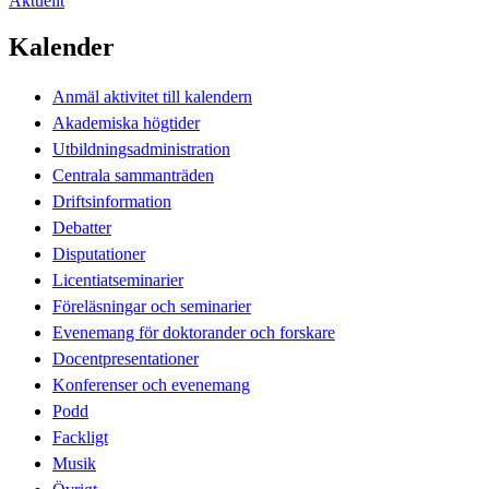
Aktuellt
Kalender
Anmäl aktivitet till kalendern
Akademiska högtider
Utbildningsadministration
Centrala sammanträden
Driftsinformation
Debatter
Disputationer
Licentiatseminarier
Föreläsningar och seminarier
Evenemang för doktorander och forskare
Docentpresentationer
Konferenser och evenemang
Podd
Fackligt
Musik