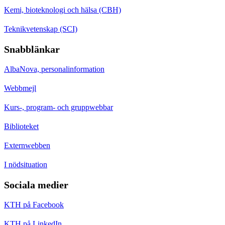
Kemi, bioteknologi och hälsa (CBH)
Teknikvetenskap (SCI)
Snabblänkar
AlbaNova, personalinformation
Webbmejl
Kurs-, program- och gruppwebbar
Biblioteket
Externwebben
I nödsituation
Sociala medier
KTH på Facebook
KTH på LinkedIn