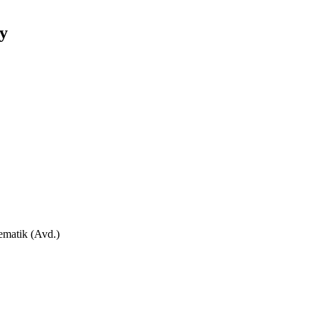
y
ematik (Avd.)