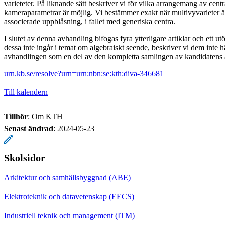
varieteter. På liknande sätt beskriver vi för vilka arrangemang av cent
kameraparametrar är möjlig. Vi bestämmer exakt när multivyvarieter ä
associerade uppblåsning, i fallet med generiska centra.
I slutet av denna avhandling bifogas fyra ytterligare artiklar och ett ut
dessa inte ingår i temat om algebraiskt seende, beskriver vi dem inte h
avhandlingen som en del av den kompletta samlingen av kandidatens 
urn.kb.se/resolve?urn=urn:nbn:se:kth:diva-346681
Till kalendern
Tillhör
: Om KTH
Senast ändrad
:
2024-05-23
Skolsidor
Arkitektur och samhällsbyggnad (ABE)
Elektroteknik och datavetenskap (EECS)
Industriell teknik och management (ITM)