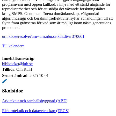
programvara med öppen källkod, i linje med ett starkt åtagande för
reproducerbarhet och för att stödja det växande forskningsfältet
kring SMPS. Genom att förena domänkunskap, välgrundad
algoritmdesign och beräkningseffektivitet syftar avhandlingen till att
flytta fram gränserna för vad som är möjligt inom nästa generations
proteomik.
urn.kb.se/resolve?urn=urn:nbn:se:kth:diva-370661
Till kalendern
Innehållsansvarig:
biblioteket@kth.se
Tillhör
: Om KTH
Senast ändrad
:
2025-10-01
Skolsidor
Arkitektur och samhällsbyggnad (ABE)
Elektroteknik och datavetenskap (EECS)