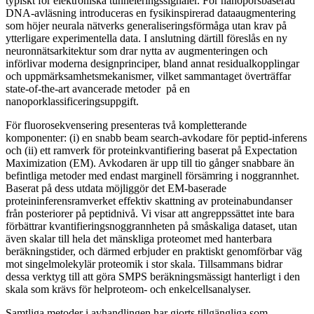
typiskt för elektroniska tunneleringssignaler. För nanoporsbaserad
DNA-avläsning introduceras en fysikinspirerad dataaugmentering
som höjer neurala nätverks generaliseringsförmåga utan krav på
ytterligare experimentella data. I anslutning därtill föreslås en ny
neuronnätsarkitektur som drar nytta av augmenteringen och
införlivar moderna designprinciper, bland annat residualkopplingar
och uppmärksamhetsmekanismer, vilket sammantaget överträffar
state-of-the-art avancerade metoder på en
nanoporklassificeringsuppgift.
För fluorosekvensering presenteras två kompletterande
komponenter: (i) en snabb beam search-avkodare för peptid-inferens
och (ii) ett ramverk för proteinkvantifiering baserat på Expectation
Maximization (EM). Avkodaren är upp till tio gånger snabbare än
befintliga metoder med endast marginell försämring i noggrannhet.
Baserat på dess utdata möjliggör det EM-baserade
proteininferensramverket effektiv skattning av proteinabundanser
från posteriorer på peptidnivå. Vi visar att angreppssättet inte bara
förbättrar kvantifieringsnoggrannheten på småskaliga dataset, utan
även skalar till hela det mänskliga proteomet med hanterbara
beräkningstider, och därmed erbjuder en praktiskt genomförbar väg
mot singelmolekylär proteomik i stor skala. Tillsammans bidrar
dessa verktyg till att göra SMPS beräkningsmässigt hanterligt i den
skala som krävs för helproteom- och enkelcellsanalyser.
Samtliga metoder i avhandlingen har gjorts tillgängliga som