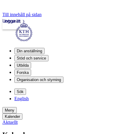
Till innehåll på sidan
Logga in
Intranät
Din anställning
Stöd och service
Utbilda
Forska
Organisation och styrning
Sök
English
Meny
Kalender
Aktuellt