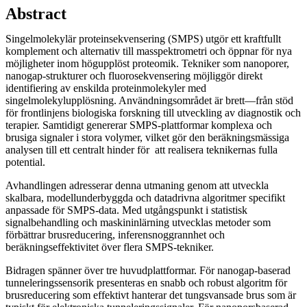
Abstract
Singelmolekylär proteinsekvensering (SMPS) utgör ett kraftfullt
komplement och alternativ till masspektrometri och öppnar för nya
möjligheter inom högupplöst proteomik. Tekniker som nanoporer,
nanogap-strukturer och fluorosekvensering möjliggör direkt
identifiering av enskilda proteinmolekyler med
singelmolekylupplösning. Användningsområdet är brett—från stöd
för frontlinjens biologiska forskning till utveckling av diagnostik och
terapier. Samtidigt genererar SMPS-plattformar komplexa och
brusiga signaler i stora volymer, vilket gör den beräkningsmässiga
analysen till ett centralt hinder för att realisera teknikernas fulla
potential.
Avhandlingen adresserar denna utmaning genom att utveckla
skalbara, modellunderbyggda och datadrivna algoritmer specifikt
anpassade för SMPS-data. Med utgångspunkt i statistisk
signalbehandling och maskininlärning utvecklas metoder som
förbättrar brusreducering, inferensnoggrannhet och
beräkningseffektivitet över flera SMPS-tekniker.
Bidragen spänner över tre huvudplattformar. För nanogap-baserad
tunneleringssensorik presenteras en snabb och robust algoritm för
brusreducering som effektivt hanterar det tungsvansade brus som är