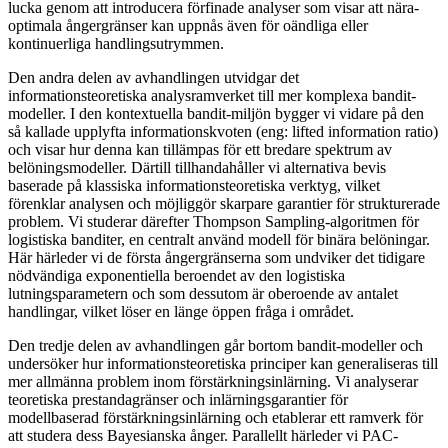
lucka genom att introducera förfinade analyser som visar att nära-
optimala ångergränser kan uppnås även för oändliga eller
kontinuerliga handlingsutrymmen.
Den andra delen av avhandlingen utvidgar det
informationsteoretiska analysramverket till mer komplexa bandit-
modeller. I den kontextuella bandit-miljön bygger vi vidare på den
så kallade upplyfta informationskvoten (eng: lifted information ratio)
och visar hur denna kan tillämpas för ett bredare spektrum av
belöningsmodeller. Därtill tillhandahåller vi alternativa bevis
baserade på klassiska informationsteoretiska verktyg, vilket
förenklar analysen och möjliggör skarpare garantier för strukturerade
problem. Vi studerar därefter Thompson Sampling-algoritmen för
logistiska banditer, en centralt använd modell för binära belöningar.
Här härleder vi de första ångergränserna som undviker det tidigare
nödvändiga exponentiella beroendet av den logistiska
lutningsparametern och som dessutom är oberoende av antalet
handlingar, vilket löser en länge öppen fråga i området.
Den tredje delen av avhandlingen går bortom bandit-modeller och
undersöker hur informationsteoretiska principer kan generaliseras till
mer allmänna problem inom förstärkningsinlärning. Vi analyserar
teoretiska prestandagränser och inlärningsgarantier för
modellbaserad förstärkningsinlärning och etablerar ett ramverk för
att studera dess Bayesianska ånger. Parallellt härleder vi PAC-