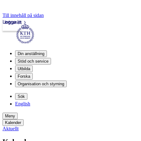
Till innehåll på sidan
Logga in
Intranät
Din anställning
Stöd och service
Utbilda
Forska
Organisation och styrning
Sök
English
Meny
Kalender
Aktuellt