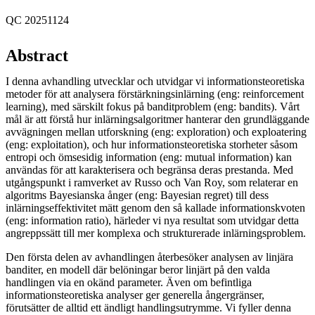
QC 20251124
Abstract
I denna avhandling utvecklar och utvidgar vi informationsteoretiska
metoder för att analysera förstärkningsinlärning (eng: reinforcement
learning), med särskilt fokus på banditproblem (eng: bandits). Vårt
mål är att förstå hur inlärningsalgoritmer hanterar den grundläggande
avvägningen mellan utforskning (eng: exploration) och exploatering
(eng: exploitation), och hur informationsteoretiska storheter såsom
entropi och ömsesidig information (eng: mutual information) kan
användas för att karakterisera och begränsa deras prestanda. Med
utgångspunkt i ramverket av Russo och Van Roy, som relaterar en
algoritms Bayesianska ånger (eng: Bayesian regret) till dess
inlärningseffektivitet mätt genom den så kallade informationskvoten
(eng: information ratio), härleder vi nya resultat som utvidgar detta
angreppssätt till mer komplexa och strukturerade inlärningsproblem.
Den första delen av avhandlingen återbesöker analysen av linjära
banditer, en modell där belöningar beror linjärt på den valda
handlingen via en okänd parameter. Även om befintliga
informationsteoretiska analyser ger generella ångergränser,
förutsätter de alltid ett ändligt handlingsutrymme. Vi fyller denna