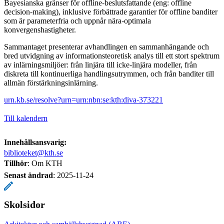
Bayesianska gränser för offline-beslutsfattande (eng: offline
decision-making), inklusive förbättrade garantier för offline banditer
som är parameterfria och uppnår nära-optimala
konvergenshastigheter.
Sammantaget presenterar avhandlingen en sammanhängande och
bred utvidgning av informationsteoretisk analys till ett stort spektrum
av inlärningsmiljöer: från linjära till icke-linjära modeller, från
diskreta till kontinuerliga handlingsutrymmen, och från banditer till
allmän förstärkningsinlärning.
urn.kb.se/resolve?urn=urn:nbn:se:kth:diva-373221
Till kalendern
Innehållsansvarig:
biblioteket@kth.se
Tillhör
: Om KTH
Senast ändrad
:
2025-11-24
Skolsidor