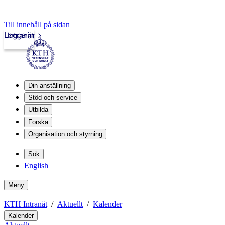
Till innehåll på sidan
Logga in
Intranät
Din anställning
Stöd och service
Utbilda
Forska
Organisation och styrning
Sök
English
Meny
KTH Intranät
Aktuellt
Kalender
Kalender