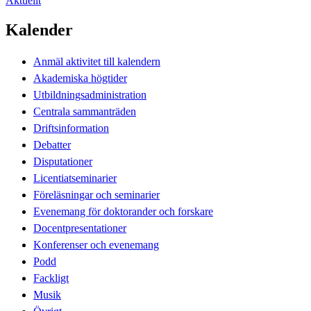
Aktuellt
Kalender
Anmäl aktivitet till kalendern
Akademiska högtider
Utbildningsadministration
Centrala sammanträden
Driftsinformation
Debatter
Disputationer
Licentiatseminarier
Föreläsningar och seminarier
Evenemang för doktorander och forskare
Docentpresentationer
Konferenser och evenemang
Podd
Fackligt
Musik