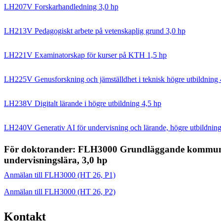
LH207V Forskarhandledning 3,0 hp
LH213V Pedagogiskt arbete på vetenskaplig grund 3,0 hp
LH221V Examinatorskap för kurser på KTH 1,5 hp
LH225V Genusforskning och jämställdhet i teknisk högre utbildning 
LH238V Digitalt lärande i högre utbildning 4,5 hp
LH240V Generativ AI för undervisning och lärande, högre utbildning
För doktorander: FLH3000 Grundläggande kommuni
undervisningslära, 3,0 hp
Anmälan till FLH3000 (HT 26, P1)
Anmälan till FLH3000 (HT 26, P2)
Kontakt