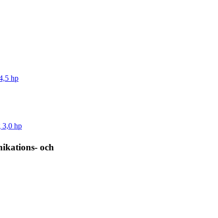
4,5 hp
 3,0 hp
kations- och