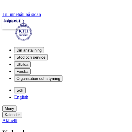
Till innehåll på sidan
Logga in
Intranät
Din anställning
Stöd och service
Utbilda
Forska
Organisation och styrning
Sök
English
Meny
Kalender
Aktuellt