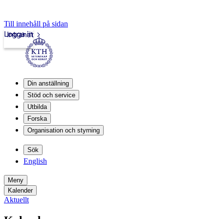
Till innehåll på sidan
Logga in
Intranät
Din anställning
Stöd och service
Utbilda
Forska
Organisation och styrning
Sök
English
Meny
Kalender
Aktuellt