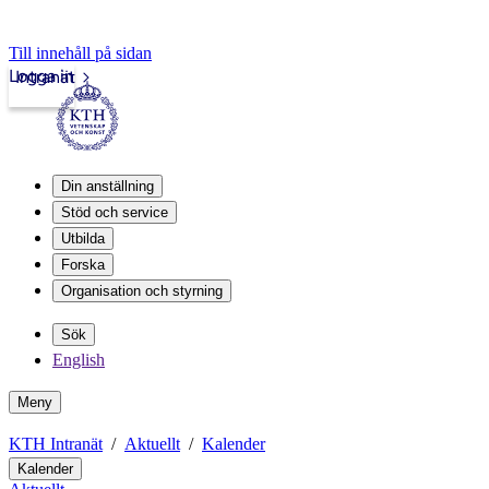
Till innehåll på sidan
Logga in
Intranät
Din anställning
Stöd och service
Utbilda
Forska
Organisation och styrning
Sök
English
Meny
KTH Intranät
Aktuellt
Kalender
Kalender