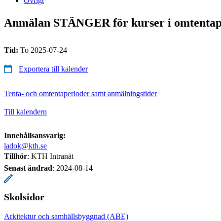
Övrigt
Anmälan STÄNGER för kurser i omtentap
Tid:
To 2025-07-24
Exportera till kalender
Tenta- och omtentaperioder samt anmälningstider
Till kalendern
Innehållsansvarig:
ladok@kth.se
Tillhör
: KTH Intranät
Senast ändrad
:
2024-08-14
Skolsidor
Arkitektur och samhällsbyggnad (ABE)