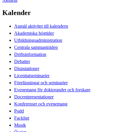
Aktuellt
Kalender
Anmäl aktivitet till kalendern
Akademiska högtider
Utbildningsadministration
Centrala sammanträden
Driftsinformation
Debatter
Disputationer
Licentiatseminarier
Föreläsningar och seminarier
Evenemang för doktorander och forskare
Docentpresentationer
Konferenser och evenemang
Podd
Fackligt
Musik