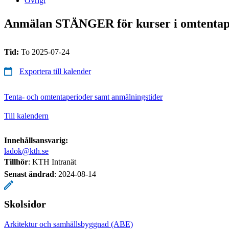
Övrigt
Anmälan STÄNGER för kurser i omtentap
Tid:
To 2025-07-24
Exportera till kalender
Tenta- och omtentaperioder samt anmälningstider
Till kalendern
Innehållsansvarig:
ladok@kth.se
Tillhör
: KTH Intranät
Senast ändrad
:
2024-08-14
Skolsidor
Arkitektur och samhällsbyggnad (ABE)