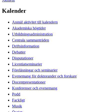
Aktuellt
Kalender
Anmäl aktivitet till kalendern
Akademiska högtider
Utbildningsadministration
Centrala sammanträden
Driftsinformation
Debatter
Disputationer
Licentiatseminarier
Föreläsningar och seminarier
Evenemang för doktorander och forskare
Docentpresentationer
Konferenser och evenemang
Podd
Fackligt
Musik