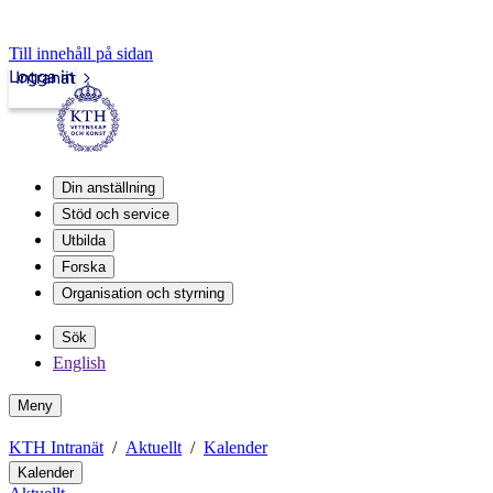
Till innehåll på sidan
Logga in
Intranät
Din anställning
Stöd och service
Utbilda
Forska
Organisation och styrning
Sök
English
Meny
KTH Intranät
Aktuellt
Kalender
Kalender