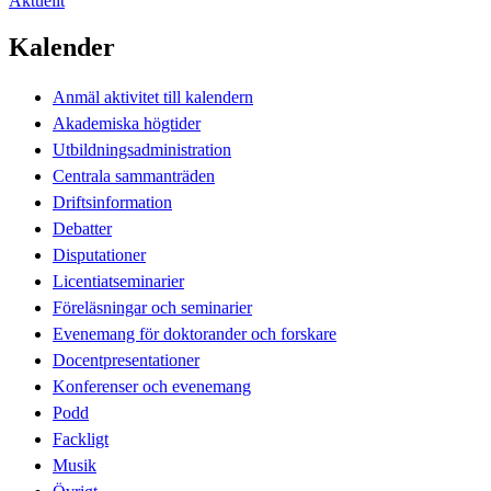
Aktuellt
Kalender
Anmäl aktivitet till kalendern
Akademiska högtider
Utbildningsadministration
Centrala sammanträden
Driftsinformation
Debatter
Disputationer
Licentiatseminarier
Föreläsningar och seminarier
Evenemang för doktorander och forskare
Docentpresentationer
Konferenser och evenemang
Podd
Fackligt
Musik