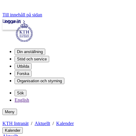
Till innehåll på sidan
Logga in
Intranät
Din anställning
Stöd och service
Utbilda
Forska
Organisation och styrning
Sök
English
Meny
KTH Intranät
Aktuellt
Kalender
Kalender