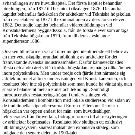
avhandlingen av tre huvudkapitel. Det första kapitlet behandlar
utredningen, från 1872 till beslutet i riksdagen 1876. Det andra
kapitlet behandlar fackskolan för arkitektur vid Tekniska högskolan,
från dess etablering 1877 till examinationen av dess första elever
1882. Det tredje kapitlet behandlar vidareutbildningen vid
Konstakademiens byggnadsskola, från de första elever som antogs
från Tekniska högskolan 1879, fram till deras avslutande
stipendieresor 1886.
Orsaken till reformen var att utredningen identifierade ett behov av
en mer vetenskapligt grundad utbildning av arkitekter för det
framväxande svenska industrisamhället. Därför kännetecknades
första och andra året vid Tekniska högskolan av många olika ämnen
inom polytekniken. Men under tredje och fjärde året närmade sig
arkitekturämnet alltmer undervisningen vid Konstakademien, och
resultatet blev inte så polytekniskt som man kunde ha väntat sig utan
snarare balanserat mellan konst och teknologi. Samtidigt
introducerades restaureringsfrågan i undervisningen vid
Konstakademien i kombination med lokala studieresor, vid sidan av
de traditionella stipendieresorna i Europa. Eftersom Tekniska
högskolan var öppen endast för män, som huvudsakligen
rekryterades från läroverken, bidrog reformen till att rekryteringen
av arkitekter begränsades. Resultatet blev slutligen ett exklusivt
utbildningssystem, snarast motsatt den expansiva strategi som
präglade den senare delen av 1900-talet.