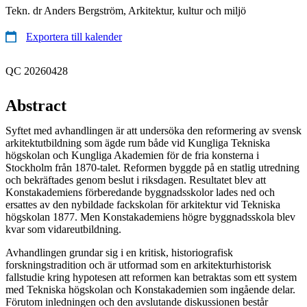
Tekn. dr Anders Bergström, Arkitektur, kultur och miljö
Exportera till kalender
QC 20260428
Abstract
Syftet med avhandlingen är att undersöka den reformering av svensk
arkitektutbildning som ägde rum både vid Kungliga Tekniska
högskolan och Kungliga Akademien för de fria konsterna i
Stockholm från 1870-talet. Reformen byggde på en statlig utredning
och bekräftades genom beslut i riksdagen. Resultatet blev att
Konstakademiens förberedande byggnadsskolor lades ned och
ersattes av den nybildade fackskolan för arkitektur vid Tekniska
högskolan 1877. Men Konstakademiens högre byggnadsskola blev
kvar som vidareutbildning.
Avhandlingen grundar sig i en kritisk, historiografisk
forskningstradition och är utformad som en arkitekturhistorisk
fallstudie kring hypotesen att reformen kan betraktas som ett system
med Tekniska högskolan och Konstakademien som ingående delar.
Förutom inledningen och den avslutande diskussionen består