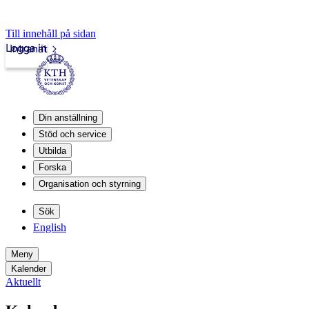
Till innehåll på sidan
Logga in
Intranät
Din anställning
Stöd och service
Utbilda
Forska
Organisation och styrning
Sök
English
Meny
Kalender
Aktuellt