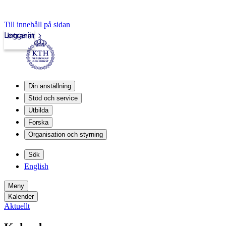
Till innehåll på sidan
Logga in
Intranät
Din anställning
Stöd och service
Utbilda
Forska
Organisation och styrning
Sök
English
Meny
Kalender
Aktuellt