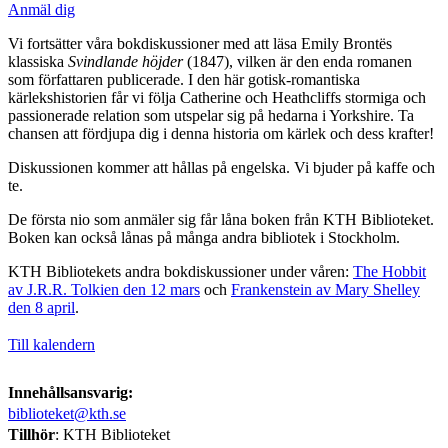
Anmäl dig
Vi fortsätter våra bokdiskussioner med att läsa Emily Brontës
klassiska
Svindlande höjder
(1847), vilken är den enda romanen
som författaren publicerade. I den här gotisk-romantiska
kärlekshistorien får vi följa Catherine och Heathcliffs stormiga och
passionerade relation som utspelar sig på hedarna i Yorkshire. Ta
chansen att fördjupa dig i denna historia om kärlek och dess krafter!
Diskussionen kommer att hållas på engelska. Vi bjuder på kaffe och
te.
De första nio som anmäler sig får låna boken från KTH Biblioteket.
Boken kan också lånas på många andra bibliotek i Stockholm.
KTH Bibliotekets andra bokdiskussioner under våren:
The Hobbit
av J.R.R. Tolkien den 12 mars
och
Frankenstein av Mary Shelley
den 8 april
.
Till kalendern
Innehållsansvarig:
biblioteket@kth.se
Tillhör
: KTH Biblioteket