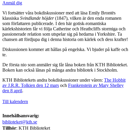
Anmäl dig
Vi fortsätter våra bokdiskussioner med att läsa Emily Brontës
klassiska
Svindlande höjder
(1847), vilken är den enda romanen
som författaren publicerade. I den här gotisk-romantiska
kärlekshistorien får vi följa Catherine och Heathcliffs stormiga och
passionerade relation som utspelar sig på hedarna i Yorkshire. Ta
chansen att fördjupa dig i denna historia om kärlek och dess krafter!
Diskussionen kommer att hållas på engelska. Vi bjuder på kaffe och
te.
De första nio som anmäler sig får låna boken från KTH Biblioteket.
Boken kan också lånas på många andra bibliotek i Stockholm.
KTH Bibliotekets andra bokdiskussioner under våren:
The Hobbit
av J.R.R. Tolkien den 12 mars
och
Frankenstein av Mary Shelley
den 8 april
.
Till kalendern
Innehållsansvarig:
biblioteket@kth.se
Tillhör
: KTH Biblioteket