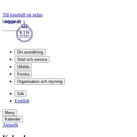
Till innehåll på sidan
Logga in
Intranät
Din anställning
Stöd och service
Utbilda
Forska
Organisation och styrning
Sök
English
Meny
Kalender
Aktuellt