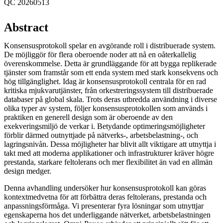
QC 20260513
Abstract
Konsensusprotokoll spelar en avgörande roll i distribuerade system.
De möjliggör för flera oberoende noder att nå en oåterkallelig
överenskommelse. Detta är grundläggande för att bygga replikerade
tjänster som framstår som ett enda system med stark konsekvens och
hög tillgänglighet. Idag är konsensusprotokoll centrala för en rad
kritiska mjukvarutjänster, från orkestreringssystem till distribuerade
databaser på global skala. Trots deras utbredda användning i diverse
olika typer av system, följer konsensusprotokollen som används i
praktiken en generell design som är oberoende av den
exekveringsmiljö de verkar i. Betydande optimeringsmöjligheter
förblir därmed outnyttjade på nätverks-, arbetsbelastning-, och
lagringsnivån. Dessa möjligheter har blivit allt viktigare att utnyttja i
takt med att moderna applikationer och infrastrukturer kräver högre
prestanda, starkare feltolerans och mer flexibilitet än vad en allmän
design medger.
Denna avhandling undersöker hur konsensusprotokoll kan göras
kontextmedvetna för att förbättra deras feltolerans, prestanda och
anpassningsförmåga. Vi presenterar fyra lösningar som utnyttjar
egenskaperna hos det underliggande nätverket, arbetsbelastningen