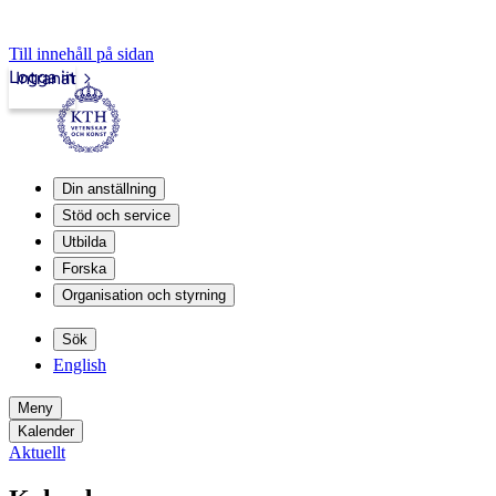
Till innehåll på sidan
Logga in
Intranät
Din anställning
Stöd och service
Utbilda
Forska
Organisation och styrning
Sök
English
Meny
Kalender
Aktuellt