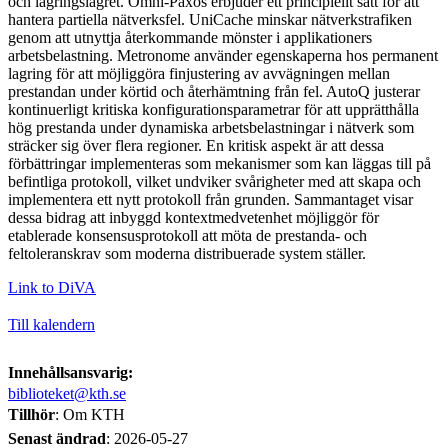
och lagringslagret. Omni-Paxos erbjuder ett principiellt sätt för att
hantera partiella nätverksfel. UniCache minskar nätverkstrafiken
genom att utnyttja återkommande mönster i applikationers
arbetsbelastning. Metronome använder egenskaperna hos permanent
lagring för att möjliggöra finjustering av avvägningen mellan
prestandan under körtid och återhämtning från fel. AutoQ justerar
kontinuerligt kritiska konfigurationsparametrar för att upprätthålla
hög prestanda under dynamiska arbetsbelastningar i nätverk som
sträcker sig över flera regioner. En kritisk aspekt är att dessa
förbättringar implementeras som mekanismer som kan läggas till på
befintliga protokoll, vilket undviker svårigheter med att skapa och
implementera ett nytt protokoll från grunden. Sammantaget visar
dessa bidrag att inbyggd kontextmedvetenhet möjliggör för
etablerade konsensusprotokoll att möta de prestanda- och
feltoleranskrav som moderna distribuerade system ställer.
Link to DiVA
Till kalendern
Innehållsansvarig:
biblioteket@kth.se
Tillhör
: Om KTH
Senast ändrad
:
2026-05-27