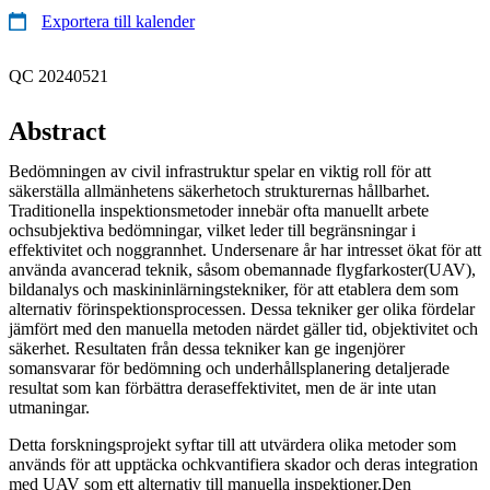
Exportera till kalender
QC 20240521
Abstract
Bedömningen av civil infrastruktur spelar en viktig roll för att
säkerställa allmänhetens säkerhetoch strukturernas hållbarhet.
Traditionella inspektionsmetoder innebär ofta manuellt arbete
ochsubjektiva bedömningar, vilket leder till begränsningar i
effektivitet och noggrannhet. Undersenare år har intresset ökat för att
använda avancerad teknik, såsom obemannade flygfarkoster(UAV),
bildanalys och maskininlärningstekniker, för att etablera dem som
alternativ förinspektionsprocessen. Dessa tekniker ger olika fördelar
jämfört med den manuella metoden närdet gäller tid, objektivitet och
säkerhet. Resultaten från dessa tekniker kan ge ingenjörer
somansvarar för bedömning och underhållsplanering detaljerade
resultat som kan förbättra deraseffektivitet, men de är inte utan
utmaningar.
Detta forskningsprojekt syftar till att utvärdera olika metoder som
används för att upptäcka ochkvantifiera skador och deras integration
med UAV som ett alternativ till manuella inspektioner.Den