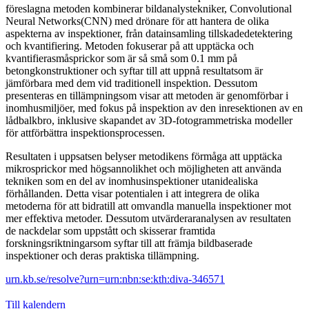
föreslagna metoden kombinerar bildanalystekniker, Convolutional
Neural Networks(CNN) med drönare för att hantera de olika
aspekterna av inspektioner, från datainsamling tillskadedetektering
och kvantifiering. Metoden fokuserar på att upptäcka och
kvantifierasmåsprickor som är så små som 0.1 mm på
betongkonstruktioner och syftar till att uppnå resultatsom är
jämförbara med dem vid traditionell inspektion. Dessutom
presenteras en tillämpningsom visar att metoden är genomförbar i
inomhusmiljöer, med fokus på inspektion av den inresektionen av en
lådbalkbro, inklusive skapandet av 3D-fotogrammetriska modeller
för attförbättra inspektionsprocessen.
Resultaten i uppsatsen belyser metodikens förmåga att upptäcka
mikrosprickor med högsannolikhet och möjligheten att använda
tekniken som en del av inomhusinspektioner utanidealiska
förhållanden. Detta visar potentialen i att integrera de olika
metoderna för att bidratill att omvandla manuella inspektioner mot
mer effektiva metoder. Dessutom utvärderaranalysen av resultaten
de nackdelar som uppstått och skisserar framtida
forskningsriktningarsom syftar till att främja bildbaserade
inspektioner och deras praktiska tillämpning.
urn.kb.se/resolve?urn=urn:nbn:se:kth:diva-346571
Till kalendern