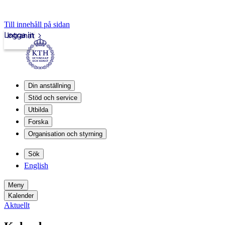
Till innehåll på sidan
Logga in
Intranät
Din anställning
Stöd och service
Utbilda
Forska
Organisation och styrning
Sök
English
Meny
Kalender
Aktuellt