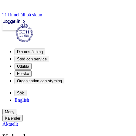
Till innehåll på sidan
Logga in
Intranät
Din anställning
Stöd och service
Utbilda
Forska
Organisation och styrning
Sök
English
Meny
Kalender
Aktuellt