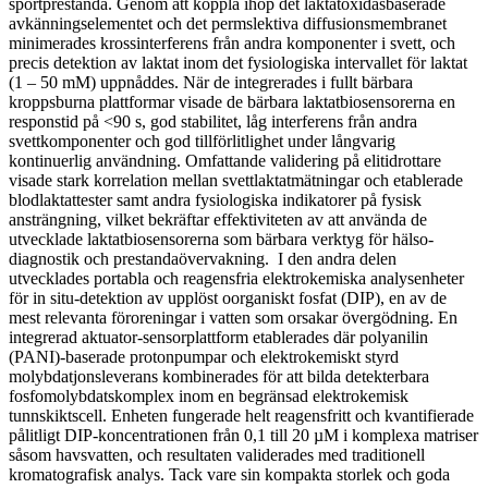
sportprestanda. Genom att koppla ihop det laktatoxidasbaserade
avkänningselementet och det permslektiva diffusionsmembranet
minimerades krossinterferens från andra komponenter i svett, och
precis detektion av laktat inom det fysiologiska intervallet för laktat
(1 – 50 mM) uppnåddes. När de integrerades i fullt bärbara
kroppsburna plattformar visade de bärbara laktatbiosensorerna en
responstid på <90 s, god stabilitet, låg interferens från andra
svettkomponenter och god tillförlitlighet under långvarig
kontinuerlig användning. Omfattande validering på elitidrottare
visade stark korrelation mellan svettlaktatmätningar och etablerade
blodlaktattester samt andra fysiologiska indikatorer på fysisk
ansträngning, vilket bekräftar effektiviteten av att använda de
utvecklade laktatbiosensorerna som bärbara verktyg för hälso-
diagnostik och prestandaövervakning. I den andra delen
utvecklades portabla och reagensfria elektrokemiska analysenheter
för in situ-detektion av upplöst oorganiskt fosfat (DIP), en av de
mest relevanta föroreningar i vatten som orsakar övergödning. En
integrerad aktuator-sensorplattform etablerades där polyanilin
(PANI)-baserade protonpumpar och elektrokemiskt styrd
molybdatjonsleverans kombinerades för att bilda detekterbara
fosfomolybdatskomplex inom en begränsad elektrokemisk
tunnskiktscell. Enheten fungerade helt reagensfritt och kvantifierade
pålitligt DIP-koncentrationen från 0,1 till 20 µM i komplexa matriser
såsom havsvatten, och resultaten validerades med traditionell
kromatografisk analys. Tack vare sin kompakta storlek och goda