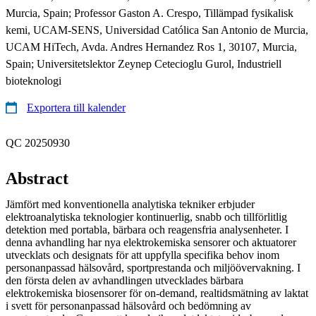
Murcia, Spain; Professor Gaston A. Crespo, Tillämpad fysikalisk
kemi, UCAM-SENS, Universidad Católica San Antonio de Murcia,
UCAM HiTech, Avda. Andres Hernandez Ros 1, 30107, Murcia,
Spain; Universitetslektor Zeynep Cetecioglu Gurol, Industriell
bioteknologi
Exportera till kalender
QC 20250930
Abstract
Jämfört med konventionella analytiska tekniker erbjuder
elektroanalytiska teknologier kontinuerlig, snabb och tillförlitlig
detektion med portabla, bärbara och reagensfria analysenheter. I
denna avhandling har nya elektrokemiska sensorer och aktuatorer
utvecklats och designats för att uppfylla specifika behov inom
personanpassad hälsovård, sportprestanda och miljöövervakning. I
den första delen av avhandlingen utvecklades bärbara
elektrokemiska biosensorer för on-demand, realtidsmätning av laktat
i svett för personanpassad hälsovård och bedömning av