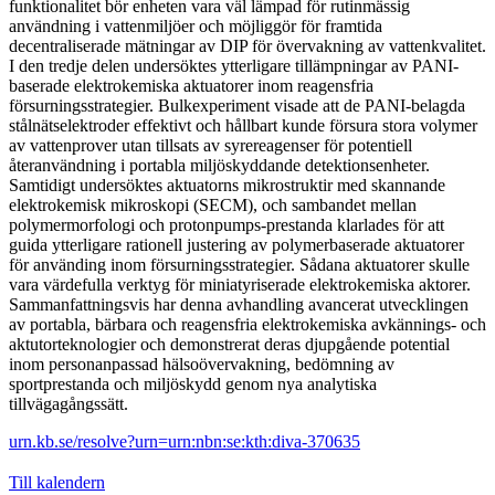
funktionalitet bör enheten vara väl lämpad för rutinmässig
användning i vattenmiljöer och möjliggör för framtida
decentraliserade mätningar av DIP för övervakning av vattenkvalitet.
I den tredje delen undersöktes ytterligare tillämpningar av PANI-
baserade elektrokemiska aktuatorer inom reagensfria
försurningsstrategier. Bulkexperiment visade att de PANI-belagda
stålnätselektroder effektivt och hållbart kunde försura stora volymer
av vattenprover utan tillsats av syrereagenser för potentiell
återanvändning i portabla miljöskyddande detektionsenheter.
Samtidigt undersöktes aktuatorns mikrostruktir med skannande
elektrokemisk mikroskopi (SECM), och sambandet mellan
polymermorfologi och protonpumps-prestanda klarlades för att
guida ytterligare rationell justering av polymerbaserade aktuatorer
för använding inom försurningsstrategier. Sådana aktuatorer skulle
vara värdefulla verktyg för miniatyriserade elektrokemiska aktorer.
Sammanfattningsvis har denna avhandling avancerat utvecklingen
av portabla, bärbara och reagensfria elektrokemiska avkännings- och
aktutorteknologier och demonstrerat deras djupgående potential
inom personanpassad hälsoövervakning, bedömning av
sportprestanda och miljöskydd genom nya analytiska
tillvägagångssätt.
urn.kb.se/resolve?urn=urn:nbn:se:kth:diva-370635
Till kalendern