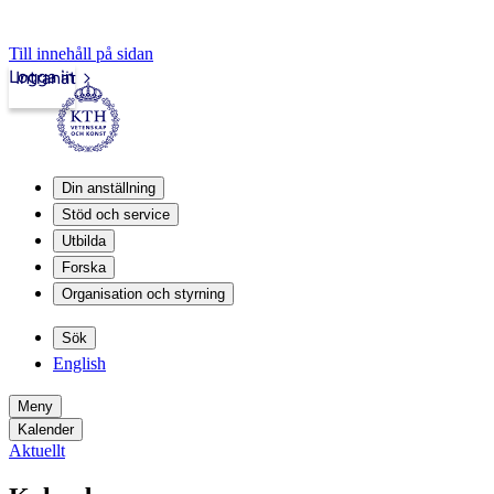
Till innehåll på sidan
Logga in
Intranät
Din anställning
Stöd och service
Utbilda
Forska
Organisation och styrning
Sök
English
Meny
Kalender
Aktuellt