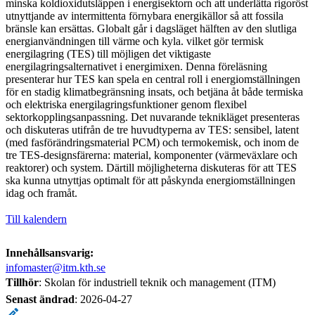
minska koldioxidutsläppen i energisektorn och att underlätta rigoröst
utnyttjande av intermittenta förnybara energikällor så att fossila
bränsle kan ersättas. Globalt går i dagsläget hälften av den slutliga
energianvändningen till värme och kyla. vilket gör termisk
energilagring (TES) till möjligen det viktigaste
energilagringsalternativet i energimixen. Denna föreläsning
presenterar hur TES kan spela en central roll i energiomställningen
för en stadig klimatbegränsning insats, och betjäna åt både termiska
och elektriska energilagringsfunktioner genom flexibel
sektorkopplingsanpassning. Det nuvarande teknikläget presenteras
och diskuteras utifrån de tre huvudtyperna av TES: sensibel, latent
(med fasförändringsmaterial PCM) och termokemisk, och inom de
tre TES-designsfärerna: material, komponenter (värmeväxlare och
reaktorer) och system. Därtill möjligheterna diskuteras för att TES
ska kunna utnyttjas optimalt för att påskynda energiomställningen
idag och framåt.
Till kalendern
Innehållsansvarig:
infomaster@itm.kth.se
Tillhör
: Skolan för industriell teknik och management (ITM)
Senast ändrad
:
2026-04-27