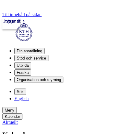
Till innehåll på sidan
Logga in
Intranät
Din anställning
Stöd och service
Utbilda
Forska
Organisation och styrning
Sök
English
Meny
Kalender
Aktuellt