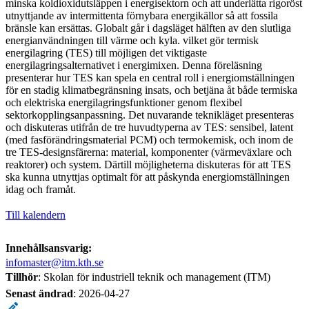
minska koldioxidutsläppen i energisektorn och att underlätta rigoröst
utnyttjande av intermittenta förnybara energikällor så att fossila
bränsle kan ersättas. Globalt går i dagsläget hälften av den slutliga
energianvändningen till värme och kyla. vilket gör termisk
energilagring (TES) till möjligen det viktigaste
energilagringsalternativet i energimixen. Denna föreläsning
presenterar hur TES kan spela en central roll i energiomställningen
för en stadig klimatbegränsning insats, och betjäna åt både termiska
och elektriska energilagringsfunktioner genom flexibel
sektorkopplingsanpassning. Det nuvarande teknikläget presenteras
och diskuteras utifrån de tre huvudtyperna av TES: sensibel, latent
(med fasförändringsmaterial PCM) och termokemisk, och inom de
tre TES-designsfärerna: material, komponenter (värmeväxlare och
reaktorer) och system. Därtill möjligheterna diskuteras för att TES
ska kunna utnyttjas optimalt för att påskynda energiomställningen
idag och framåt.
Till kalendern
Innehållsansvarig:
infomaster@itm.kth.se
Tillhör
: Skolan för industriell teknik och management (ITM)
Senast ändrad
:
2026-04-27