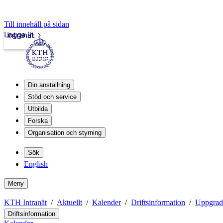
Till innehåll på sidan
Logga in
Intranät
Din anställning
Stöd och service
Utbilda
Forska
Organisation och styrning
Sök
English
Meny
KTH Intranät
Aktuellt
Kalender
Driftsinformation
Uppgrad
Driftsinformation