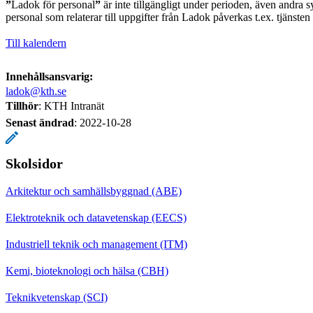
”
Ladok för personal
”
är inte tillgängligt under perioden, även andra s
personal som relaterar till uppgifter från Ladok påverkas t.ex. tjänste
Till kalendern
Innehållsansvarig:
ladok@kth.se
Tillhör
: KTH Intranät
Senast ändrad
:
2022-10-28
Skolsidor
Arkitektur och samhällsbyggnad (ABE)
Elektroteknik och datavetenskap (EECS)
Industriell teknik och management (ITM)
Kemi, bioteknologi och hälsa (CBH)
Teknikvetenskap (SCI)