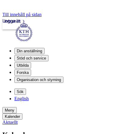
Till innehåll på sidan
Logga in
Intranät
Din anställning
Stöd och service
Utbilda
Forska
Organisation och styrning
Sök
English
Meny
Kalender
Aktuellt