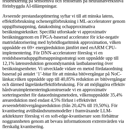
feldetektering på sensornivå och feltolerans på neuralnätverksnivå
förinbyggda AI-tillämpningar.
Avseende prestandaoptimering syftar vi till att minska latens,
effektförbrukning ochenergiförbrukning i ML-acceleratorer genom
uppgiftsmappning, datakodning ochapproximativa
beräkningstekniker. Specifikt utforskade vi approximativ
beräkninggenom en FPGA-baserad accelerator för icke-negativ
matrisfaktorisering med hybridlogaritmisk approximation, vilken
uppnådde en 69× energireduktion jämfört med enARM CPU-
implementering. För DNN-acceleratorer föreslog vi en
restidsbaseraduppgiftsmappningsstrategi som uppnådde upp till
12,1% latensreduktion genomdynamisk lastbalansering över
beräkningsenheter. Vi utvecklade vidare en metod fördataordning
baserad på antalet ‘1’-bitar för att minska bitövergångar på NoC-
länkar,vilken uppnådde upp till 40,85% reduktion av bitövergångar
och därmed lägrelänkeffektförbrukning. För att möjliggöra effektiv
hårdvaruimplementeringkonstruerade vi en approximativ
sorteringsenhet för dataordningsmetoden, vilkenuppnådde 35,4%
areareduktion med endast 4,5% förlust i effektivitet
avseendebitövergångsreduktion (från 20,42% till 19,50%). För
kvantisering avtillståndsrumsmodeller i framväxande LLM-
arkitekturer föreslog vi en soft-edge-kvantiserare som förbättrar
noggrannheten genom att bevara informationom extremvärden via
flerskalig kvantisering.