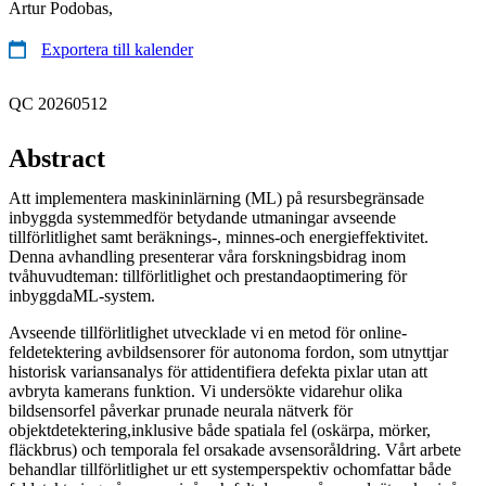
Artur Podobas,
Exportera till kalender
QC 20260512
Abstract
Att implementera maskininlärning (ML) på resursbegränsade
inbyggda systemmedför betydande utmaningar avseende
tillförlitlighet samt beräknings-, minnes-och energieffektivitet.
Denna avhandling presenterar våra forskningsbidrag inom
tvåhuvudteman: tillförlitlighet och prestandaoptimering för
inbyggdaML-system.
Avseende tillförlitlighet utvecklade vi en metod för online-
feldetektering avbildsensorer för autonoma fordon, som utnyttjar
historisk variansanalys för attidentifiera defekta pixlar utan att
avbryta kamerans funktion. Vi undersökte vidarehur olika
bildsensorfel påverkar prunade neurala nätverk för
objektdetektering,inklusive både spatiala fel (oskärpa, mörker,
fläckbrus) och temporala fel orsakade avsensoråldring. Vårt arbete
behandlar tillförlitlighet ur ett systemperspektiv ochomfattar både