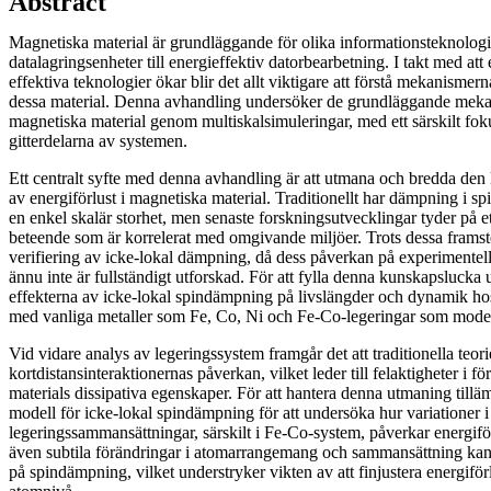
Abstract
Magnetiska material är grundläggande för olika informationsteknologis
datalagringsenheter till energieffektiv datorbearbetning. I takt med at
effektiva teknologier ökar blir det allt viktigare att förstå mekanismer
dessa material. Denna avhandling undersöker de grundläggande mekan
magnetiska material genom multiskalsimuleringar, med ett särskilt fok
gitterdelarna av systemen.
Ett centralt syfte med denna avhandling är att utmana och bredda den 
av energiförlust i magnetiska material. Traditionellt har dämpning i 
en enkel skalär storhet, men senaste forskningsutvecklingar tyder på e
beteende som är korrelerat med omgivande miljöer. Trots dessa frams
verifiering av icke-lokal dämpning, då dess påverkan på experimente
ännu inte är fullständigt utforskad. För att fylla denna kunskapsluck
effekterna av icke-lokal spindämpning på livslängder och dynamik hos
med vanliga metaller som Fe, Co, Ni och Fe-Co-legeringar som mode
Vid vidare analys av legeringssystem framgår det att traditionella teorie
kortdistansinteraktionernas påverkan, vilket leder till felaktigheter i 
materials dissipativa egenskaper. För att hantera denna utmaning till
modell för icke-lokal spindämpning för att undersöka hur variationer i
legeringssammansättningar, särskilt i Fe-Co-system, påverkar energiförl
även subtila förändringar i atomarrangemang och sammansättning ka
på spindämpning, vilket understryker vikten av att finjustera energiför