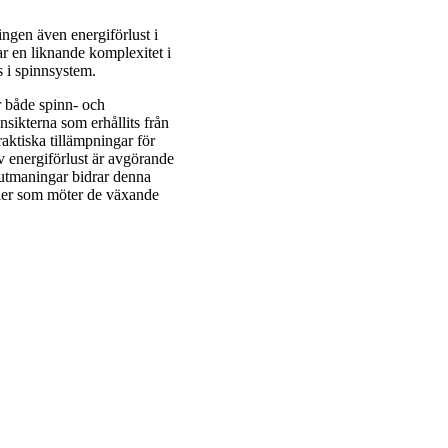
ngen även energiförlust i
ar en liknande komplexitet i
s i spinnsystem.
r både spinn- och
Insikterna som erhållits från
raktiska tillämpningar för
v energiförlust är avgörande
a utmaningar bidrar denna
gier som möter de växande