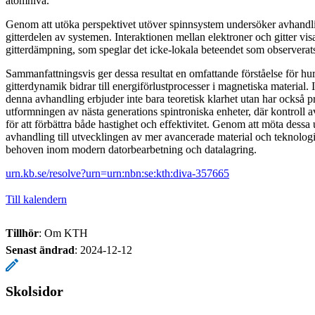
atomnivå.
Genom att utöka perspektivet utöver spinnsystem undersöker avhandli
gitterdelen av systemen. Interaktionen mellan elektroner och gitter vis
gitterdämpning, som speglar det icke-lokala beteendet som observerat
Sammanfattningsvis ger dessa resultat en omfattande förståelse för hu
gitterdynamik bidrar till energiförlustprocesser i magnetiska material. 
denna avhandling erbjuder inte bara teoretisk klarhet utan har också p
utformningen av nästa generations spintroniska enheter, där kontroll a
för att förbättra både hastighet och effektivitet. Genom att möta dess
avhandling till utvecklingen av mer avancerade material och teknolo
behoven inom modern datorbearbetning och datalagring.
urn.kb.se/resolve?urn=urn:nbn:se:kth:diva-357665
Till kalendern
Tillhör
: Om KTH
Senast ändrad
:
2024-12-12
Skolsidor