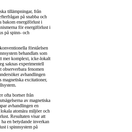
ka tillämpningar, från
t efterfrågan på snabba och
na bakom energiförlust i
ismerna för energiförlust i
us på spinn- och
konventionella förståelsen
spinnsystem behandlats som
tt mer komplext, icke-lokalt
teg saknas experimentell
llt observerbara fenomen
a undersöker avhandlingen
 magnetiska excitationer,
llsystem.
r ofta bortser från
förutsägelserna av magnetiska
ämpar avhandlingen en
 lokala atomära miljöer och
ust. Resultaten visar att
n ha en betydande inverkan
lust i spinnsystem på