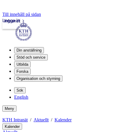
Till innehåll på sidan
Logga in
Intranät
Din anställning
Stöd och service
Utbilda
Forska
Organisation och styrning
Sök
English
Meny
KTH Intranät
Aktuellt
Kalender
Kalender