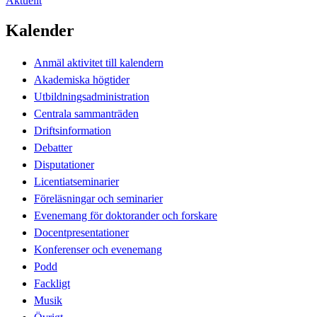
Aktuellt
Kalender
Anmäl aktivitet till kalendern
Akademiska högtider
Utbildningsadministration
Centrala sammanträden
Driftsinformation
Debatter
Disputationer
Licentiatseminarier
Föreläsningar och seminarier
Evenemang för doktorander och forskare
Docentpresentationer
Konferenser och evenemang
Podd
Fackligt
Musik