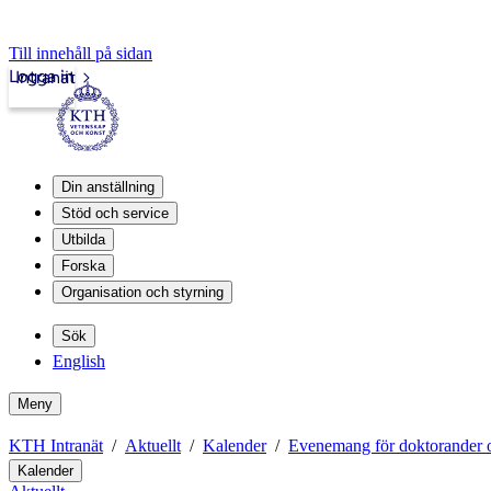
Till innehåll på sidan
Logga in
Intranät
Din anställning
Stöd och service
Utbilda
Forska
Organisation och styrning
Sök
English
Meny
KTH Intranät
Aktuellt
Kalender
Evenemang för doktorander o
Kalender