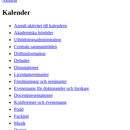
Aktuellt
Kalender
Anmäl aktivitet till kalendern
Akademiska högtider
Utbildningsadministration
Centrala sammanträden
Driftsinformation
Debatter
Disputationer
Licentiatseminarier
Föreläsningar och seminarier
Evenemang för doktorander och forskare
Docentpresentationer
Konferenser och evenemang
Podd
Fackligt
Musik