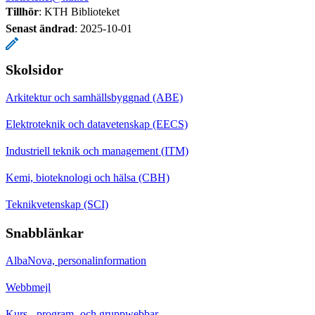
Tillhör
: KTH Biblioteket
Senast ändrad
:
2025-10-01
Skolsidor
Arkitektur och samhällsbyggnad (ABE)
Elektroteknik och datavetenskap (EECS)
Industriell teknik och management (ITM)
Kemi, bioteknologi och hälsa (CBH)
Teknikvetenskap (SCI)
Snabblänkar
AlbaNova, personalinformation
Webbmejl
Kurs-, program- och gruppwebbar