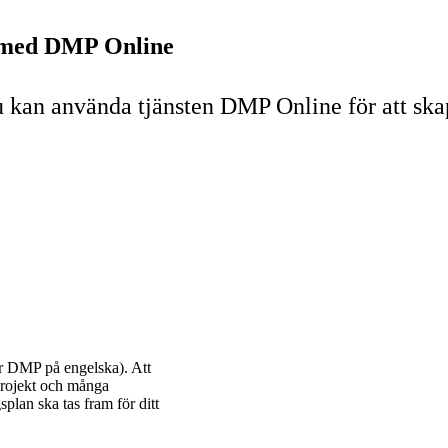
n med DMP Online
 kan använda tjänsten DMP Online för att ska
er DMP på engelska). Att
sprojekt och många
plan ska tas fram för ditt