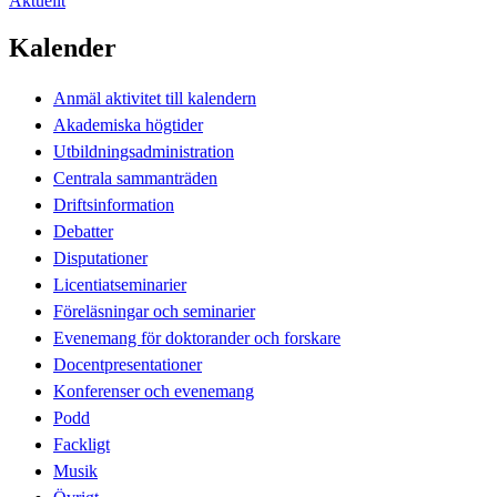
Aktuellt
Kalender
Anmäl aktivitet till kalendern
Akademiska högtider
Utbildningsadministration
Centrala sammanträden
Driftsinformation
Debatter
Disputationer
Licentiatseminarier
Föreläsningar och seminarier
Evenemang för doktorander och forskare
Docentpresentationer
Konferenser och evenemang
Podd
Fackligt
Musik