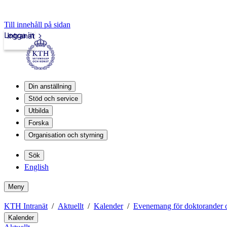
Till innehåll på sidan
Logga in
Intranät
Din anställning
Stöd och service
Utbilda
Forska
Organisation och styrning
Sök
English
Meny
KTH Intranät
Aktuellt
Kalender
Evenemang för doktorander o
Kalender