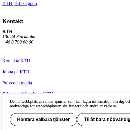
KTH på Instagram
Kontakt
KTH
100 44 Stockholm
+46 8 790 60 00
Kontakta KTH
Jobba på KTH
Press och media
Faktura och betalning KTH
Denna webbplats använder tjänster som kan lagra information om dig och
Om KTH:s webbplatser
nödvändiga för att webbplatsen ska fungera och andra är valbara.
Tillgänglighetsredogörelse
Hantera valbara tjänster
Tillåt bara nödvändig