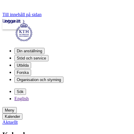
Till innehåll på sidan
Logga in
Intranät
Din anställning
Stöd och service
Utbilda
Forska
Organisation och styrning
Sök
English
Meny
Kalender
Aktuellt