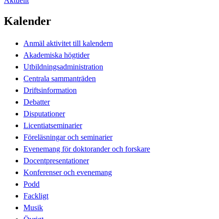
Aktuellt
Kalender
Anmäl aktivitet till kalendern
Akademiska högtider
Utbildningsadministration
Centrala sammanträden
Driftsinformation
Debatter
Disputationer
Licentiatseminarier
Föreläsningar och seminarier
Evenemang för doktorander och forskare
Docentpresentationer
Konferenser och evenemang
Podd
Fackligt
Musik