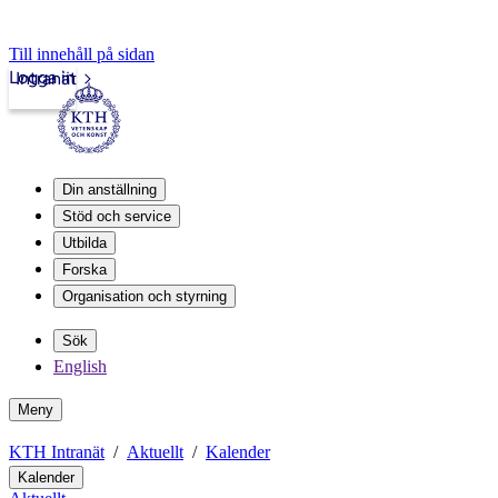
Till innehåll på sidan
Logga in
Intranät
Din anställning
Stöd och service
Utbilda
Forska
Organisation och styrning
Sök
English
Meny
KTH Intranät
Aktuellt
Kalender
Kalender