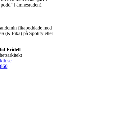
"podd" i ämnesraden).
apandemin fikapoddade med
en
(& Fika) på Spotify eller
id Fridell
hetsarkitekt
kth.se
860