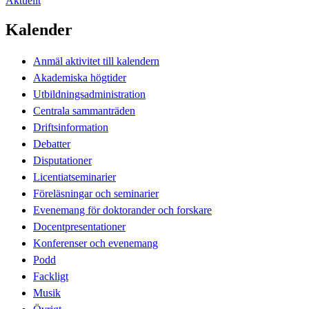
Aktuellt
Kalender
Anmäl aktivitet till kalendern
Akademiska högtider
Utbildningsadministration
Centrala sammanträden
Driftsinformation
Debatter
Disputationer
Licentiatseminarier
Föreläsningar och seminarier
Evenemang för doktorander och forskare
Docentpresentationer
Konferenser och evenemang
Podd
Fackligt
Musik