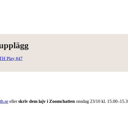
supplägg
TH Play #47
th.se
eller
skriv dem
lajv i Zoomchatten
onsdag 23/10 kl. 15.00–15.3