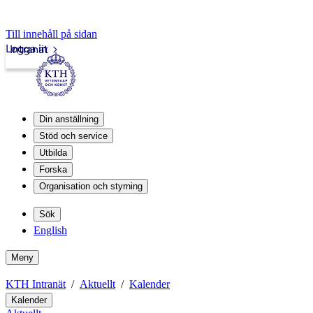
Till innehåll på sidan
Logga in
Intranät
Din anställning
Stöd och service
Utbilda
Forska
Organisation och styrning
Sök
English
Meny
KTH Intranät
Aktuellt
Kalender
Kalender