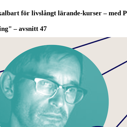
albart för livslångt lärande-kurser – med 
ng" – avsnitt 47