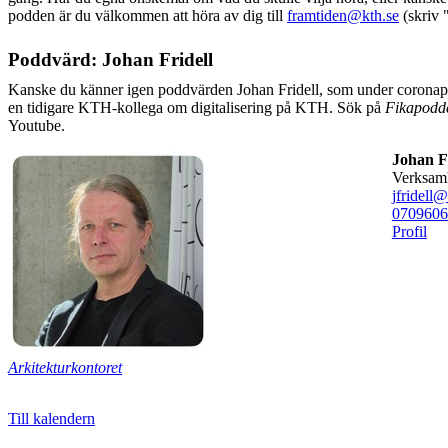
podden är du välkommen att höra av dig till
framtiden@kth.se
(skriv 
Poddvärd: Johan Fridell
Kanske du känner igen poddvärden Johan Fridell, som under coron
en tidigare KTH-kollega om digitalisering på KTH. Sök på
Fikapodd
Youtube.
Johan Fl
verksam
jfridell@
0709606
Profil
Arkitekturkontoret
Till kalendern