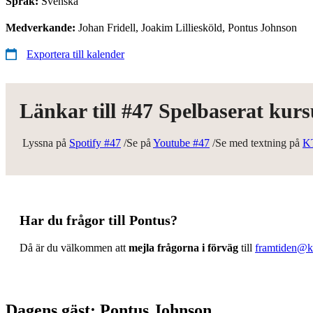
Språk:
Svenska
Medverkande:
Johan Fridell, Joakim Lilliesköld, Pontus Johnson
Exportera till kalender
Länkar till #47 Spelbaserat kur
Lyssna på
Spotify #47
/Se på
Youtube #47
/Se med textning på
K
Har du frågor till Pontus?
Då är du välkommen att
mejla frågorna i förväg
till
framtiden@k
Dagens gäst: Pontus Johnson