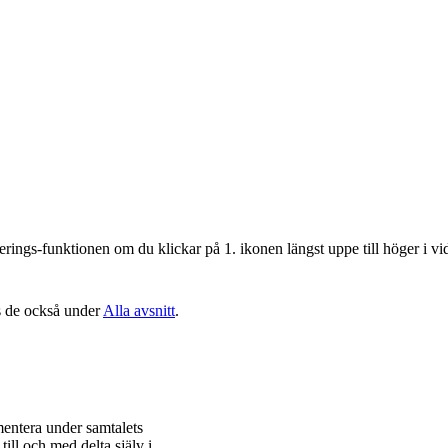
iberings-funktionen om du klickar på 1. ikonen längst uppe till höger i v
ns de också under
Alla avsnitt
.
mentera under samtalets
ill och med delta själv i