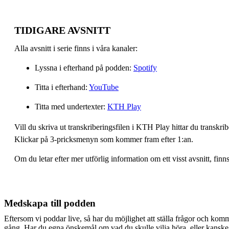
TIDIGARE AVSNITT
Alla avsnitt i serie finns i våra kanaler:
Lyssna i efterhand på podden:
Spotify
Titta i efterhand:
YouTube
Titta med undertexter:
KTH Play
Vill du skriva ut transkriberingsfilen i KTH Play hittar du transkr
Klickar på 3-pricksmenyn som kommer fram efter 1:an.
Om du letar efter mer utförlig information om ett visst avsnitt, fin
Medskapa till podden
Eftersom vi poddar live, så har du möjlighet att ställa frågor och kom
gång. Har du egna önskemål om vad du skulle vilja höra, eller kanske t