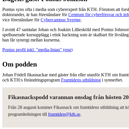
Pontus syns ofta i media som cyberexpert från KTH. Förutom att fors
doktorander, är han föreståndare för
Centrum för cyberförsvar och in
vice föreståndare för
Cybercampus Sverige
.
I avnitt 47 samtalar Johan och Joakim Lilliesköld med Pontus Johnson
spelbaserade kursupplägg i etisk hackning som är skalbart för livslång
han får synergi mellan kurserna.
Pontus profil inkl. "media-listan" (eng)
Om podden
Johan Fridell fikasnackar med gäster från eller utanför KTH om framti
och KTH:s förändringsprogram
Framtidens utbildning
i synnerhet.
Fikasnackspodd varannan onsdag från hösten 2
Från 28 augusti kommer Fikasnack om framtidens utbildning att kör
programledningen till
framtiden@kth.se
.