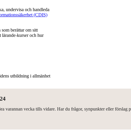
ka, undervisa och handleda
formationssäkerhet (CDIS)
 som berättar om sitt
t lärande-kurser och hur
dens utbildning i allmänhet
024
a varannan vecka tills vidare. Har du frågor, synpunkter eller förslag 