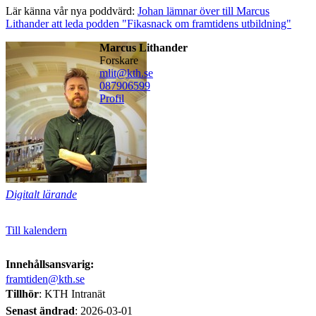
Lär känna vår nya poddvärd:
Johan lämnar över till Marcus
Lithander att leda podden "Fikasnack om framtidens utbildning"
Marcus Lithander
forskare
mlit@kth.se
08790
6599
Profil
Digitalt lärande
Till kalendern
Innehållsansvarig:
framtiden@kth.se
Tillhör
: KTH Intranät
Senast ändrad
:
2026-03-01