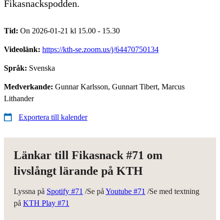
Fikasnackspodden.
Tid:
On 2026-01-21 kl 15.00 - 15.30
Videolänk:
https://kth-se.zoom.us/j/64470750134
Språk:
Svenska
Medverkande:
Gunnar Karlsson, Gunnart Tibert, Marcus
Lithander
Exportera till kalender
Länkar till Fikasnack #71 om
livslångt lärande på KTH
Lyssna på
Spotify #71
/Se på
Youtube #71
/Se med textning
på
KTH Play #71