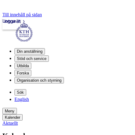
Till innehåll på sidan
Logga in
Intranät
Din anställning
Stöd och service
Utbilda
Forska
Organisation och styrning
Sök
English
Meny
Kalender
Aktuellt