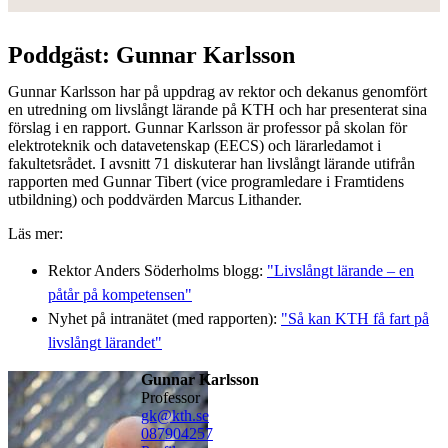
Poddgäst: Gunnar Karlsson
Gunnar Karlsson har på uppdrag av rektor och dekanus genomfört
en utredning om livslångt lärande på KTH och har presenterat sina
förslag i en rapport. Gunnar Karlsson är professor på skolan för
elektroteknik och datavetenskap (EECS) och lärarledamot i
fakultetsrådet. I avsnitt 71 diskuterar han livslångt lärande utifrån
rapporten med Gunnar Tibert (vice programledare i Framtidens
utbildning) och poddvärden Marcus Lithander.
Läs mer:
Rektor Anders Söderholms blogg:
"Livslångt lärande – en
påtår på kompetensen"
Nyhet på intranätet (med rapporten):
"Så kan KTH få fart på
livslångt lärandet"
Gunnar Karlsson
professor
gk@kth.se
08790
4257