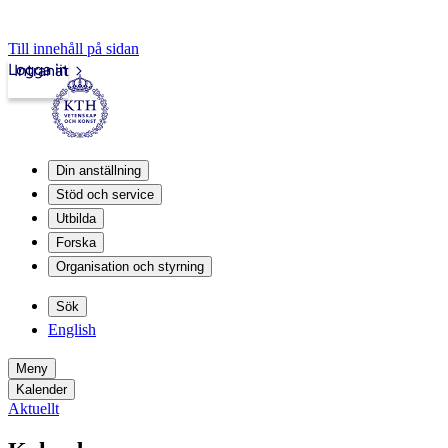
Till innehåll på sidan
Logga in
Intranät
Din anställning
Stöd och service
Utbilda
Forska
Organisation och styrning
Sök
English
Meny
Kalender
Aktuellt