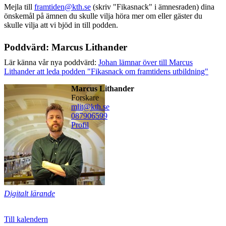
Mejla till
framtiden@kth.se
(skriv "Fikasnack" i ämnesraden) dina
önskemål på ämnen du skulle vilja höra mer om eller gäster du
skulle vilja att vi bjöd in till podden.
Poddvärd: Marcus Lithander
Lär känna vår nya poddvärd:
Johan lämnar över till Marcus
Lithander att leda podden "Fikasnack om framtidens utbildning"
Marcus Lithander
forskare
mlit@kth.se
08790
6599
Profil
Digitalt lärande
Till kalendern