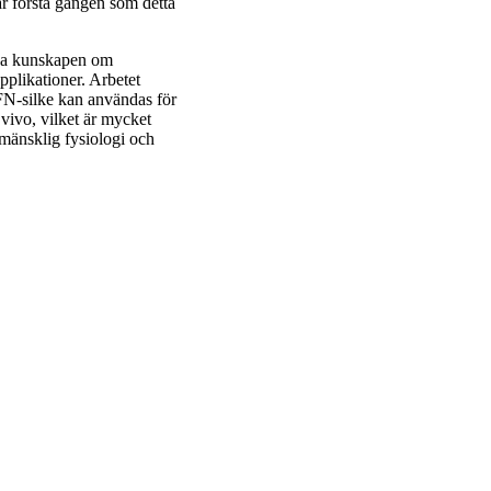
är första gången som detta
 öka kunskapen om
pplikationer. Arbetet
 FN-silke kan användas för
 vivo, vilket är mycket
 mänsklig fysiologi och