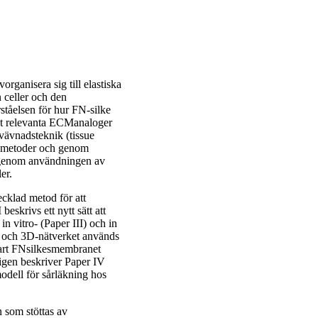
organisera sig till elastiska
n celler och den
rståelsen för hur FN-silke
skt relevanta ECManaloger
 vävnadsteknik (tissue
e metoder och genom
t genom användningen av
er.
cklad metod för att
eskrivs ett nytt sätt att
 vitro- (Paper III) och in
t och 3D-nätverket används
bart FNsilkesmembranet
ligen beskriver Paper IV
odell för sårläkning hos
 som stöttas av