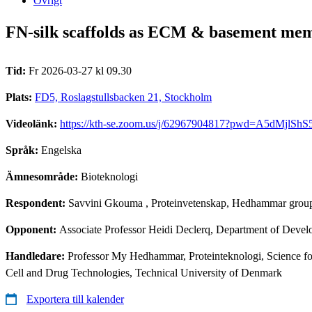
Övrigt
FN-silk scaffolds as ECM & basement memb
Tid:
Fr 2026-03-27 kl 09.30
Plats:
FD5, Roslagstullsbacken 21, Stockholm
Videolänk:
https://kth-se.zoom.us/j/62967904817?pwd=A5dMjl
Språk:
Engelska
Ämnesområde:
Bioteknologi
Respondent:
Savvini Gkouma
, Proteinvetenskap, Hedhammar grou
Opponent:
Associate Professor Heidi Declerq, Department of De
Handledare:
Professor My Hedhammar, Proteinteknologi, Science fo
Cell and Drug Technologies, Technical University of Denmark
Exportera till kalender