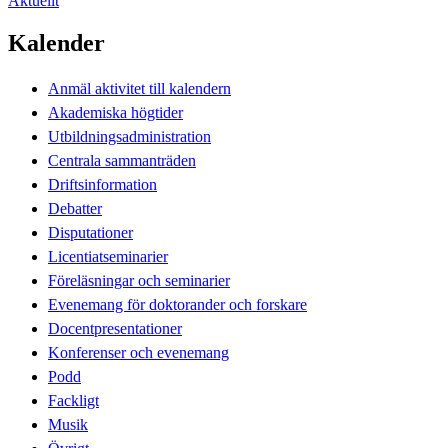
Aktuellt
Kalender
Anmäl aktivitet till kalendern
Akademiska högtider
Utbildningsadministration
Centrala sammanträden
Driftsinformation
Debatter
Disputationer
Licentiatseminarier
Föreläsningar och seminarier
Evenemang för doktorander och forskare
Docentpresentationer
Konferenser och evenemang
Podd
Fackligt
Musik