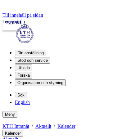
Till innehåll på sidan
Logga in
Intranät
Din anställning
Stöd och service
Utbilda
Forska
Organisation och styrning
Sök
English
Meny
KTH Intranät
Aktuellt
Kalender
Kalender