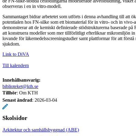
de FN-silke-stödda cellodlingarna modellerade alveolbildning, vilket 
observeras i en in vitro-modell.
Sammantaget bidrar arbetetet som utförts i denna avhandling till att
potentialen hos FN-silke som ett biomaterial för in vitro- och in vivo-a
demonstrerar att de kemiskt definierade stödstrukturerna baserade på
att konstruera modeller som mer tillförlitligt efterliknar mikromiljön in
lovande för läkemedelsscreeningstudier samt plattformar för att förstå
sjukdom.
Link to DiVA
Till kalendern
Innehållsansvarig:
biblioteket@kth.se
Tillhör
: Om KTH
Senast ändrad
:
2026-03-04
Skolsidor
Arkitektur och samhällsbyggnad (ABE)