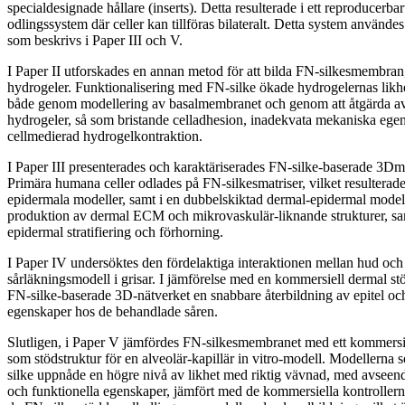
specialdesignade hållare (inserts). Detta resulterade i ett reproducerb
odlingssystem där celler kan tillföras bilateralt. Detta system användes
som beskrivs i Paper III och V.
I Paper II utforskades en annan metod för att bilda FN-silkesmembran
hydrogeler. Funktionalisering med FN-silke ökade hydrogelernas likh
både genom modellering av basalmembranet och genom att åtgärda av
hydrogeler, så som bristande celladhesion, inadekvata mekaniska egen
cellmedierad hydrogelkontraktion.
I Paper III presenterades och karaktäriserades FN-silke-baserade 3D
Primära humana celler odlades på FN-silkesmatriser, vilket resulterade
epidermala modeller, samt i en dubbelskiktad dermal-epidermal model
produktion av dermal ECM och mikrovaskulär-liknande strukturer, sa
epidermal stratifiering och förhorning.
I Paper IV undersöktes den fördelaktiga interaktionen mellan hud och 
sårläkningsmodell i grisar. I jämförelse med en kommersiell dermal st
FN-silke-baserade 3D-nätverket en snabbare återbildning av epitel oc
egenskaper hos de behandlade såren.
Slutligen, i Paper V jämfördes FN-silkesmembranet med ett kommersi
som stödstruktur för en alveolär-kapillär in vitro-modell. Modellerna
silke uppnåde en högre nivå av likhet med riktig vävnad, med avseen
och funktionella egenskaper, jämfört med de kommersiella kontrollern