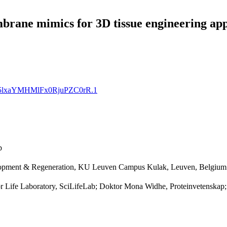
rane mimics for 3D tissue engineering app
ShS5lxaYMHMlFx0RjuPZC0rR.1
p
velopment & Regeneration, KU Leuven Campus Kulak, Leuven, Belgium
r Life Laboratory, SciLifeLab; Doktor Mona Widhe, Proteinvetenskap;