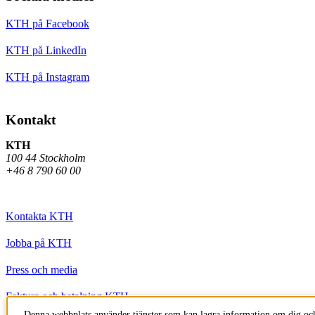
KTH på Facebook
KTH på LinkedIn
KTH på Instagram
Kontakt
KTH
100 44 Stockholm
+46 8 790 60 00
Kontakta KTH
Jobba på KTH
Press och media
Faktura och betalning KTH
Denna webbplats använder tjänster som kan lagra information om dig och