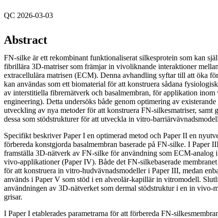
QC 2026-03-03
Abstract
FN-silke är ett rekombinant funktionaliserat silkesprotein som kan själv
fibrillära 3D-matriser som främjar in vivoliknande interaktioner mella
extracellulära matrisen (ECM). Denna avhandling syftar till att öka fö
kan användas som ett biomaterial för att konstruera sådana fysiologi
av interstitiella fibrernätverk och basalmembran, för applikation inom
engineering). Detta undersöks både genom optimering av existerand
utveckling av nya metoder för att konstruera FN-silkesmatriser, sam
dessa som stödstrukturer för att utveckla in vitro-barriärvävnadsmodell
Specifikt beskriver Paper I en optimerad metod och Paper II en nyutve
förbereda konstgjorda basalmembran baserade på FN-silke. I Paper III b
framställa 3D-nätverk av FN-silke för användning som ECM-analog i in
vivo-applikationer (Paper IV). Både det FN-silkebaserade membrane
för att konstruera in vitro-hudvävnadsmodeller i Paper III, medan en
används i Paper V som stöd i en alveolär-kapillär in vitromodell. Slut
användningen av 3D-nätverket som dermal stödstruktur i en in vivo-m
grisar.
I Paper I etablerades parametrarna för att förbereda FN-silkesmembran