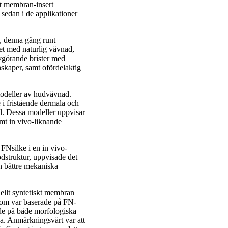
art membran-insert
 sedan i de applikationer
, denna gång runt
et med naturlig vävnad,
görande brister med
skaper, samt ofördelaktig
modeller av hudvävnad.
 i fristående dermala och
l. Dessa modeller uppvisar
mt in vivo-liknande
FNsilke i en in vivo-
ödstruktur, uppvisade det
h bättre mekaniska
ellt syntetiskt membran
 som var baserade på FN-
de på både morfologiska
a. Anmärkningsvärt var att