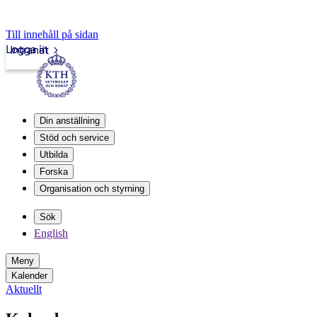
Till innehåll på sidan
Logga in
Intranät
Din anställning
Stöd och service
Utbilda
Forska
Organisation och styrning
Sök
English
Meny
Kalender
Aktuellt