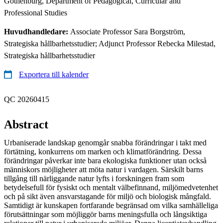
Gothenburg, Department of Pedagogical, Curricular and
Professional Studies
Huvudhandledare:
Associate Professor Sara Borgström,
Strategiska hållbarhetsstudier; Adjunct Professor Rebecka Milestad,
Strategiska hållbarhetsstudier
Exportera till kalender
QC 20260415
Abstract
Urbaniserade landskap genomgår snabba förändringar i takt med
förtätning, konkurrens om marken och klimatförändring. Dessa
förändringar påverkar inte bara ekologiska funktioner utan också
människors möjligheter att möta natur i vardagen. Särskilt barns
tillgång till närliggande natur lyfts i forskningen fram som
betydelsefull för fysiskt och mentalt välbefinnand, miljömedvetenhet
och på sikt även ansvarstagande för miljö och biologisk mångfald.
Samtidigt är kunskapen fortfarande begränsad om vilka samhälleliga
förutsättningar som möjliggör barns meningsfulla och långsiktiga