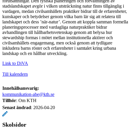
förutsättningar. Den fysiska planeringen och förvaltningen av
stadslandskapet avgör i vilken utsträckning natur finns tillgänglig i
vardagen, medan civilsamhällets praktiker bidrar till de erfarenheter,
kunskaper och betydelser genom vilka barn lär sig att relatera till
landskapet och dess ’när-natur’. Genom att koppla samman formella
planeringsprocesser med vardagliga naturpraktiker bidrar
avhandlingen till hållbarhetsvetenskap genom att belysa hur
stewardship formas i mötet mellan institutionella aktörer och
civilsamhällets engagemang, men också genom att tydligare
inkludera barns röster och erfarenheter i samtalet kring urbana
landskap och en hållbar utveckling.
Link to DiVA
Till kalendern
Innehållsansvarig:
kommunikation-abe@kth.se
Tillhör
: Om KTH
Senast ändrad
:
2026-04-20
Skolsidor