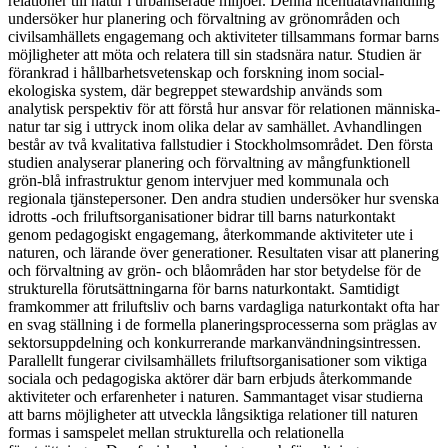
relationer till natur i urbaniserade miljöer. Denna licentiatavhandling
undersöker hur planering och förvaltning av grönområden och
civilsamhällets engagemang och aktiviteter tillsammans formar barns
möjligheter att möta och relatera till sin stadsnära natur. Studien är
förankrad i hållbarhetsvetenskap och forskning inom social-
ekologiska system, där begreppet stewardship används som
analytisk perspektiv för att förstå hur ansvar för relationen människa-
natur tar sig i uttryck inom olika delar av samhället. Avhandlingen
består av två kvalitativa fallstudier i Stockholmsområdet. Den första
studien analyserar planering och förvaltning av mångfunktionell
grön-blå infrastruktur genom intervjuer med kommunala och
regionala tjänstepersoner. Den andra studien undersöker hur svenska
idrotts -och friluftsorganisationer bidrar till barns naturkontakt
genom pedagogiskt engagemang, återkommande aktiviteter ute i
naturen, och lärande över generationer. Resultaten visar att planering
och förvaltning av grön- och blåområden har stor betydelse för de
strukturella förutsättningarna för barns naturkontakt. Samtidigt
framkommer att friluftsliv och barns vardagliga naturkontakt ofta har
en svag ställning i de formella planeringsprocesserna som präglas av
sektorsuppdelning och konkurrerande markanvändningsintressen.
Parallellt fungerar civilsamhällets friluftsorganisationer som viktiga
sociala och pedagogiska aktörer där barn erbjuds återkommande
aktiviteter och erfarenheter i naturen. Sammantaget visar studierna
att barns möjligheter att utveckla långsiktiga relationer till naturen
formas i samspelet mellan strukturella och relationella