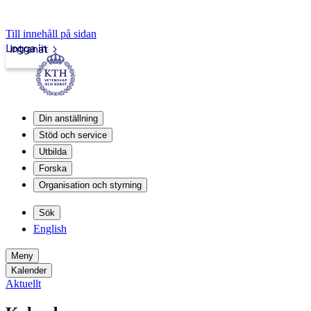
Till innehåll på sidan
Logga in
Intranät
Din anställning
Stöd och service
Utbilda
Forska
Organisation och styrning
Sök
English
Meny
Kalender
Aktuellt