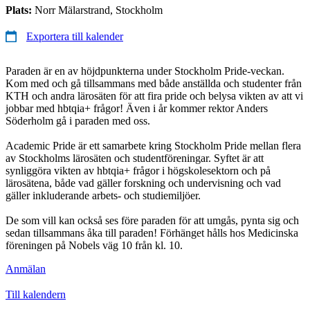
Plats:
Norr Mälarstrand, Stockholm
Exportera till kalender
Paraden är en av höjdpunkterna under Stockholm Pride-veckan.
Kom med och gå tillsammans med både anställda och studenter från
KTH och andra lärosäten för att fira pride och belysa vikten av att vi
jobbar med hbtqia+ frågor! Även i år kommer rektor Anders
Söderholm gå i paraden med oss.
Academic Pride är ett samarbete kring Stockholm Pride mellan flera
av Stockholms lärosäten och studentföreningar. Syftet är att
synliggöra vikten av hbtqia+ frågor i högskolesektorn och på
lärosätena, både vad gäller forskning och undervisning och vad
gäller inkluderande arbets- och studiemiljöer.
De som vill kan också ses före paraden för att umgås, pynta sig och
sedan tillsammans åka till paraden! Förhänget hålls hos Medicinska
föreningen på Nobels väg 10 från kl. 10.
Anmälan
Till kalendern