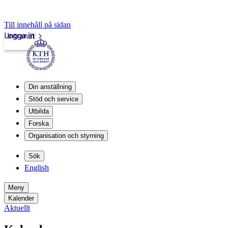
Till innehåll på sidan
Logga in
Intranät
Din anställning
Stöd och service
Utbilda
Forska
Organisation och styrning
Sök
English
Meny
Kalender
Aktuellt