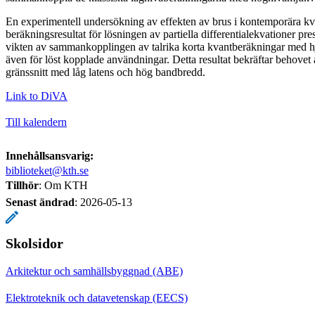
En experimentell undersökning av effekten av brus i kontemporära kv
beräkningsresultat för lösningen av partiella differentialekvationer pr
vikten av sammankopplingen av talrika korta kvantberäkningar med hj
även för löst kopplade användningar. Detta resultat bekräftar behovet 
gränssnitt med låg latens och hög bandbredd.
Link to DiVA
Till kalendern
Innehållsansvarig:
biblioteket@kth.se
Tillhör
: Om KTH
Senast ändrad
:
2026-05-13
Skolsidor
Arkitektur och samhällsbyggnad (ABE)
Elektroteknik och datavetenskap (EECS)