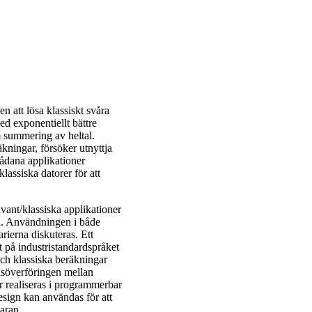
n att lösa klassiskt svåra
d exponentiellt bättre
om summering av heltal.
kningar, försöker utnyttja
Sådana applikationer
lassiska datorer för att
ant/klassiska applikationer
en. Användningen i både
rierna diskuteras. Ett
 på industristandardspråket
ch klassiska beräkningar
onsöverföringen mellan
ar realiseras i programmerbar
sign kan användas för att
aran.