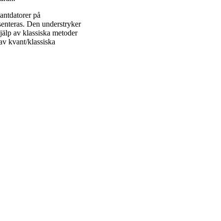
antdatorer på
esenteras. Den understryker
älp av klassiska metoder
av kvant/klassiska