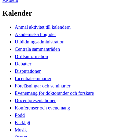
Aktuellt
Kalender
Anmäl aktivitet till kalendern
Akademiska högtider
Utbildningsadministration
Centrala sammanträden
Driftsinformation
Debatter
Disputationer
Licentiatseminarier
Föreläsningar och seminarier
Evenemang för doktorander och forskare
Docentpresentationer
Konferenser och evenemang
Podd
Fackligt
Musik