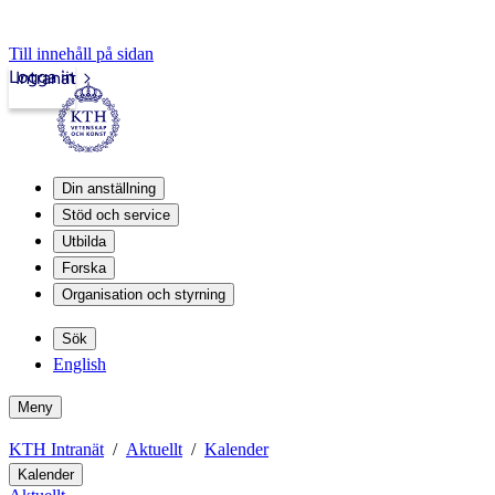
Till innehåll på sidan
Logga in
Intranät
Din anställning
Stöd och service
Utbilda
Forska
Organisation och styrning
Sök
English
Meny
KTH Intranät
Aktuellt
Kalender
Kalender