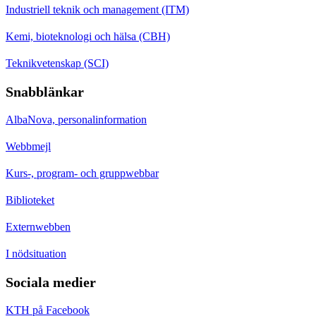
Industriell teknik och management (ITM)
Kemi, bioteknologi och hälsa (CBH)
Teknikvetenskap (SCI)
Snabblänkar
AlbaNova, personalinformation
Webbmejl
Kurs-, program- och gruppwebbar
Biblioteket
Externwebben
I nödsituation
Sociala medier
KTH på Facebook