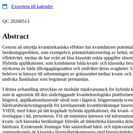
Exportera till kalender
QC 20260513
Abstract
Genom att utnyttja kvantmekaniska effekter har kvantdatorer potentiale
beräkningsproblem, som exempelvis primtalsfaktorisering av heltal, me
effektivitet, medan de har svårt att lösa klassiskt enkla uppgifter sås
Hybrida applikationer, som kombinerar båda kvant- och klassiska berä
styrkorna av båda tillvägagångssätten och undviker deras svagheter. 
behöver ta hänsyn till utformningen av gränssnittet mellan kvant- och k
undvika flaskhalsar som begränsar prestandan.
I denna avhandling utvecklas en modulär mjukvarustack för hybrida kv
som är agnostisk till den underliggande kvantteknologiska plattform
högnivå, applikationsbaserade såväl som i lågnivå, högprestanda scena
hårdvarubeskrivningsspråk för kretsbaserade kvantberäkningar baserat
VHDL med fokus på tätt kopplade hybrida applikationer, där kvant- o
överlappar i tid, presenteras. För att minimera latensen vid informati
kvant- och klassiska beräkningar föreslås att tidskritiska klassiska del
hårdvara. Existerande lösningar från samordnad hård- och mjukvarude
sammankoppla de klassiska lågnivåberäkningarna med högnivåmjukv