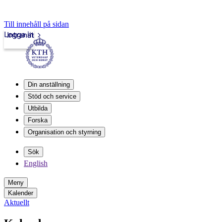
Till innehåll på sidan
Logga in
Intranät
Din anställning
Stöd och service
Utbilda
Forska
Organisation och styrning
Sök
English
Meny
Kalender
Aktuellt