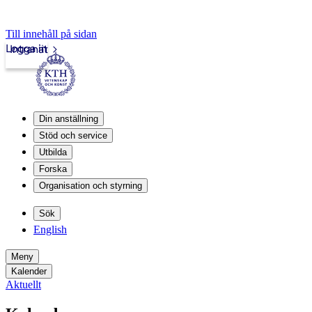
Till innehåll på sidan
Logga in
Intranät
Din anställning
Stöd och service
Utbilda
Forska
Organisation och styrning
Sök
English
Meny
Kalender
Aktuellt