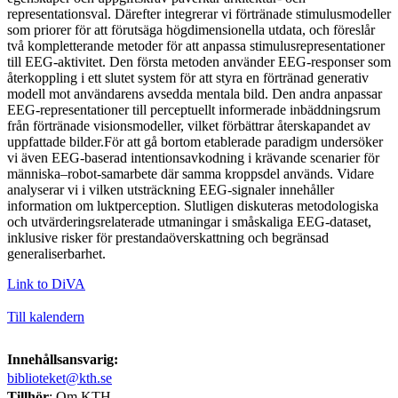
representationsval. Därefter integrerar vi förtränade stimulusmodeller
som priorer för att förutsäga högdimensionella utdata, och föreslår
två kompletterande metoder för att anpassa stimulusrepresentationer
till EEG-aktivitet. Den första metoden använder EEG-responser som
återkoppling i ett slutet system för att styra en förtränad generativ
modell mot användarens avsedda mentala bild. Den andra anpassar
EEG-representationer till perceptuellt informerade inbäddningsrum
från förtränade visionsmodeller, vilket förbättrar återskapandet av
uppfattade bilder.För att gå bortom etablerade paradigm undersöker
vi även EEG-baserad intentionsavkodning i krävande scenarier för
människa–robot-samarbete där samma kroppsdel används. Vidare
analyserar vi i vilken utsträckning EEG-signaler innehåller
information om luktperception. Slutligen diskuteras metodologiska
och utvärderingsrelaterade utmaningar i småskaliga EEG-dataset,
inklusive risker för prestandaöverskattning och begränsad
generaliserbarhet.
Link to DiVA
Till kalendern
Innehållsansvarig:
biblioteket@kth.se
Tillhör
: Om KTH