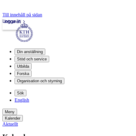
Till innehåll på sidan
Logga in
Intranät
Din anställning
Stöd och service
Utbilda
Forska
Organisation och styrning
Sök
English
Meny
Kalender
Aktuellt