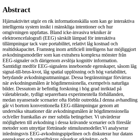
Abstract
Hjärnaktivitet utgör en rik informationskälla som kan ge interaktiva
intelligenta system insikt i mänskliga intentioner och hur
omgivningen uppfattas. Bland icke-invasiva tekniker är
elektroencefalografi (EEG) särskilt lämpad för interaktiva
tillämpningar tack vare portabilitet, relativt låg kostnad och
realtidskapacitet. Framsteg inom artificiell intelligens har möjliggjort
avkodningsmodeller som kan extrahera komplexa mönster från
EEG-signaler och därigenom avslöja kognitiv information.
Samtidigt medför EEG-signalens inneboende egenskaper, såsom låg
signal-till-brus-kvot, låg spatial upplösning och hög variabilitet,
betydande avkodningsutmaningar. Dessa begränsningar förvärras
när avkodningsmålen är högdimensionella, exempelvis naturliga
bilder. Dessutom är befintlig forskning i hög grad inriktad på
väletablerade, tydligt separerbara experimentella förhållanden,
medan nyanserade scenarier ofta förblir outredda.I denna avhandling
går vi bortom konventionella EEG-tillämpningar genom att
undersöka situationer där avkodningsmålen är högdimensionella
och/eller framkallas av mer subtila betingelser. Vi utvärderar
möjligheten till avkodning i dessa krävande scenarier och föreslår
metoder som utnyttjar förtränade stimulusmodeller.Vi analyserar
inledningsvis EEG-avkodningspipelinen och diskuterar hur datans
egenskaper och uppgiftskrav påverkar arkitektur- och