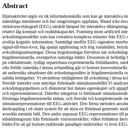
Abstract
Hjärnaktivitet utgör en rik informationskälla som kan ge interaktiva int
mänskliga intentioner och hur omgivningen uppfattas. Bland icke-inva
elektroencefalografi (EEG) särskilt lämpad för interaktiva tillämpningar
relativt låg kostnad och realtidskapacitet. Framsteg inom artificiell int
avkodningsmodeller som kan extrahera komplexa mönster från EEG-s
avslöja kognitiv information. Samtidigt medför EEG-signalens inneb
signal-till-brus-kvot, låg spatial upplösning och hög variabilitet, bety
avkodningsutmaningar. Dessa begränsningar förvärras när avkodning
högdimensionella, exempelvis naturliga bilder. Dessutom är befintlig f
på väletablerade, tydligt separerbara experimentella förhållanden, me
ofta förblir outredda.I denna avhandling går vi bortom konventionel
att undersöka situationer där avkodningsmålen är högdimensionella oc
subtila betingelser. Vi utvärderar möjligheten till avkodning i dessa k
föreslår metoder som utnyttjar förtränade stimulusmodeller.Vi analys
avkodningspipelinen och diskuterar hur datans egenskaper och uppgift
och representationsval. Därefter integrerar vi förtränade stimulusmodel
förutsäga högdimensionella utdata, och föreslår två kompletterande me
stimulusrepresentationer till EEG-aktivitet. Den första metoden anv
återkoppling i ett slutet system för att styra en förtränad generativ m
avsedda mentala bild. Den andra anpassar EEG-representationer till p
inbäddningsrum från förtränade visionsmodeller, vilket förbättrar åte
bilder.För att gå bortom etablerade paradigm undersöker vi även EEG