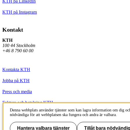
KTH på LinkedIn
KTH på Instagram
Kontakt
KTH
100 44 Stockholm
+46 8 790 60 00
Kontakta KTH
Jobba på KTH
Press och media
Faktura och betalning KTH
Denna webbplats använder tjänster som kan lagra information om dig och
Om KTH:s webbplatser
nödvändiga för att webbplatsen ska fungera och andra är valbara.
Tillgänglighetsredogörelse
Hantera valbara tjänster
Tillåt bara nödvändig