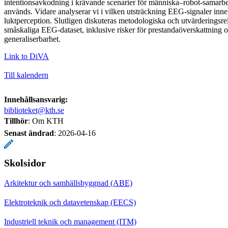
intentionsavkodning i krävande scenarier för människa–robot-samarb
används. Vidare analyserar vi i vilken utsträckning EEG-signaler inn
luktperception. Slutligen diskuteras metodologiska och utvärderingsre
småskaliga EEG-dataset, inklusive risker för prestandaöverskattning 
generaliserbarhet.
Link to DiVA
Till kalendern
Innehållsansvarig:
biblioteket@kth.se
Tillhör
: Om KTH
Senast ändrad
:
2026-04-16
Skolsidor
Arkitektur och samhällsbyggnad (ABE)
Elektroteknik och datavetenskap (EECS)
Industriell teknik och management (ITM)