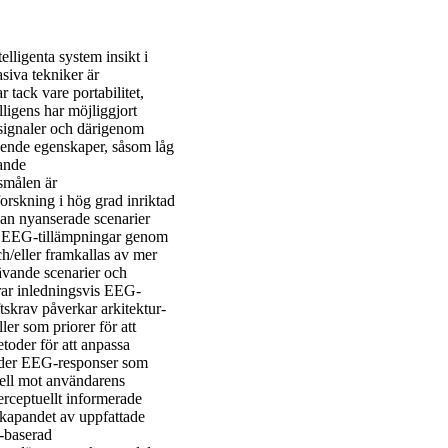
elligenta system insikt i
siva tekniker är
 tack vare portabilitet,
elligens har möjliggjort
ignaler och därigenom
oende egenskaper, såsom låg
dande
smålen är
orskning i hög grad inriktad
dan nyanserade scenarier
la EEG-tillämpningar genom
h/eller framkallas av mer
rävande scenarier och
erar inledningsvis EEG-
skrav påverkar arkitektur-
ler som priorer för att
toder för att anpassa
änder EEG-responser som
odell mot användarens
erceptuellt informerade
rskapandet av uppfattade
-baserad