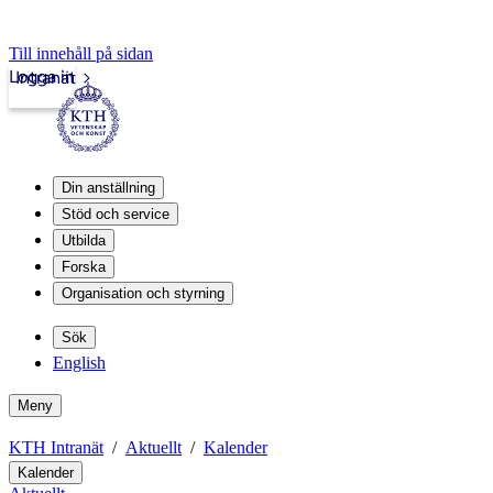
Till innehåll på sidan
Logga in
Intranät
Din anställning
Stöd och service
Utbilda
Forska
Organisation och styrning
Sök
English
Meny
KTH Intranät
Aktuellt
Kalender
Kalender