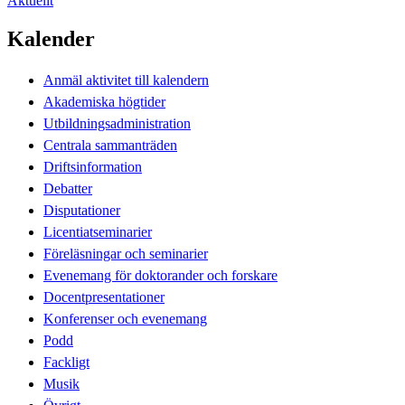
Aktuellt
Kalender
Anmäl aktivitet till kalendern
Akademiska högtider
Utbildningsadministration
Centrala sammanträden
Driftsinformation
Debatter
Disputationer
Licentiatseminarier
Föreläsningar och seminarier
Evenemang för doktorander och forskare
Docentpresentationer
Konferenser och evenemang
Podd
Fackligt
Musik