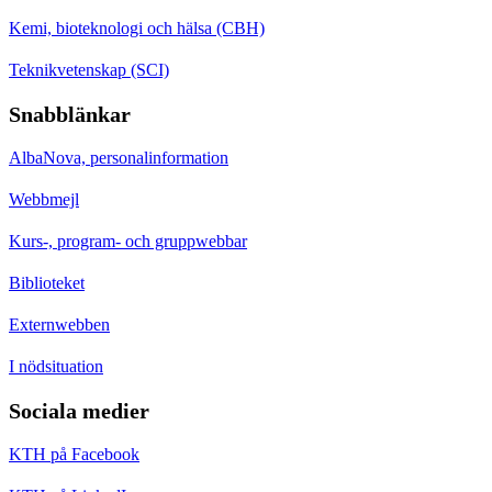
Kemi, bioteknologi och hälsa (CBH)
Teknikvetenskap (SCI)
Snabblänkar
AlbaNova, personalinformation
Webbmejl
Kurs-, program- och gruppwebbar
Biblioteket
Externwebben
I nödsituation
Sociala medier
KTH på Facebook