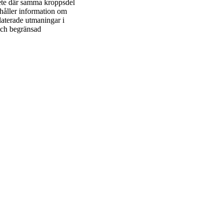
ete där samma kroppsdel
ehåller information om
laterade utmaningar i
och begränsad