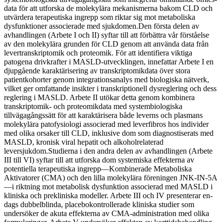
data för att utforska de molekylära mekanismerna bakom CLD och
utvärdera terapeutiska ingrepp som riktar sig mot metaboliska
dysfunktioner associerade med sjukdomen.Den första delen av
avhandlingen (Arbete I och II) syftar till att förbättra vår förståelse
av den molekylära grunden för CLD genom att använda data från
levertranskriptomik och proteomik. För att identifiera viktiga
patogena drivkrafter i MASLD-utvecklingen, innefattar Arbete I en
djupgående karaktärisering av transkriptomikdata över stora
patientkohorter genom integrationsanalys med biologiska nätverk,
vilket ger omfattande insikter i transkriptionell dysreglering och dess
reglering i MASLD. Arbete II utökar detta genom kombinera
transkriptomik- och proteomikdata med systembiologiska
tillvägagångssätt för att karaktärisera både leverns och plasmans
molekylära patofysiologi associerad med leverfibros hos individer
med olika orsaker till CLD, inklusive dom som diagnostiserats med
MASLD, kronisk viral hepatit och alkoholrelaterad
leversjukdom.Studierna i den andra delen av avhandlingen (Arbete
III till VI) syftar till att utforska dom systemiska effekterna av
potentiella terapeutiska ingrepp—Kombinerade Metaboliska
Aktivatorer (CMA) och den lilla molekylära föreningen JNK-IN-5A
—i riktning mot metabolisk dysfunktion associerad med MASLD i
kliniska och prekliniska modeller. Arbete III och IV presenterar en-
dags dubbelblinda, placebokontrollerade kliniska studier som
undersöker de akuta effekterna av CMA-administration med olika