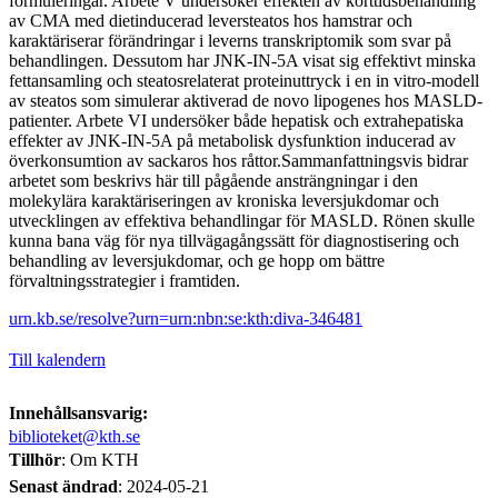
formuleringar. Arbete V undersöker effekten av korttidsbehandling
av CMA med dietinducerad leversteatos hos hamstrar och
karaktäriserar förändringar i leverns transkriptomik som svar på
behandlingen. Dessutom har JNK-IN-5A visat sig effektivt minska
fettansamling och steatosrelaterat proteinuttryck i en in vitro-modell
av steatos som simulerar aktiverad de novo lipogenes hos MASLD-
patienter. Arbete VI undersöker både hepatisk och extrahepatiska
effekter av JNK-IN-5A på metabolisk dysfunktion inducerad av
överkonsumtion av sackaros hos råttor.Sammanfattningsvis bidrar
arbetet som beskrivs här till pågående ansträngningar i den
molekylära karaktäriseringen av kroniska leversjukdomar och
utvecklingen av effektiva behandlingar för MASLD. Rönen skulle
kunna bana väg för nya tillvägagångssätt för diagnostisering och
behandling av leversjukdomar, och ge hopp om bättre
förvaltningsstrategier i framtiden.
urn.kb.se/resolve?urn=urn:nbn:se:kth:diva-346481
Till kalendern
Innehållsansvarig:
biblioteket@kth.se
Tillhör
: Om KTH
Senast ändrad
:
2024-05-21