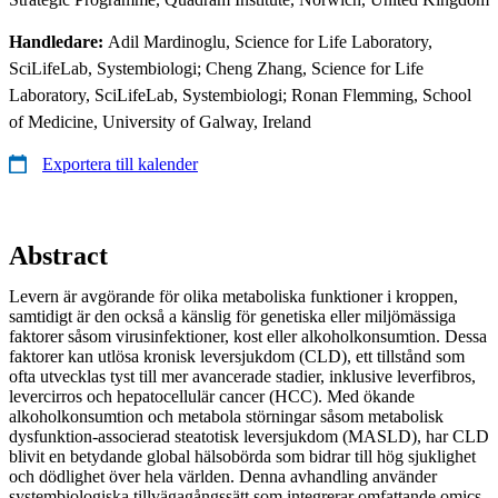
Handledare:
Adil Mardinoglu, Science for Life Laboratory,
SciLifeLab, Systembiologi; Cheng Zhang, Science for Life
Laboratory, SciLifeLab, Systembiologi; Ronan Flemming, School
of Medicine, University of Galway, Ireland
Exportera till kalender
Abstract
Levern är avgörande för olika metaboliska funktioner i kroppen,
samtidigt är den också a känslig för genetiska eller miljömässiga
faktorer såsom virusinfektioner, kost eller alkoholkonsumtion. Dessa
faktorer kan utlösa kronisk leversjukdom (CLD), ett tillstånd som
ofta utvecklas tyst till mer avancerade stadier, inklusive leverfibros,
levercirros och hepatocellulär cancer (HCC). Med ökande
alkoholkonsumtion och metabola störningar såsom metabolisk
dysfunktion-associerad steatotisk leversjukdom (MASLD), har CLD
blivit en betydande global hälsobörda som bidrar till hög sjuklighet
och dödlighet över hela världen. Denna avhandling använder
systembiologiska tillvägagångssätt som integrerar omfattande omics-