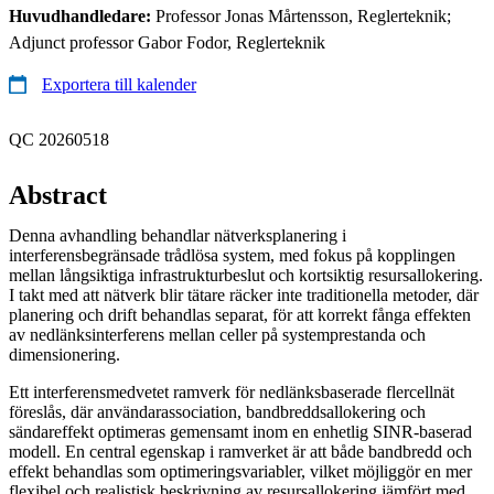
Huvudhandledare:
Professor Jonas Mårtensson, Reglerteknik;
Adjunct professor Gabor Fodor, Reglerteknik
Exportera till kalender
QC 20260518
Abstract
Denna avhandling behandlar nätverksplanering i
interferensbegränsade trådlösa system, med fokus på kopplingen
mellan långsiktiga infrastrukturbeslut och kortsiktig resursallokering.
I takt med att nätverk blir tätare räcker inte traditionella metoder, där
planering och drift behandlas separat, för att korrekt fånga effekten
av nedlänksinterferens mellan celler på systemprestanda och
dimensionering.
Ett interferensmedvetet ramverk för nedlänksbaserade flercellnät
föreslås, där användarassociation, bandbreddsallokering och
sändareffekt optimeras gemensamt inom en enhetlig SINR-baserad
modell. En central egenskap i ramverket är att både bandbredd och
effekt behandlas som optimeringsvariabler, vilket möjliggör en mer
flexibel och realistisk beskrivning av resursallokering jämfört med