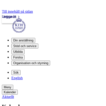
Till innehåll på sidan
Logga in
Intranät
Din anställning
Stöd och service
Utbilda
Forska
Organisation och styrning
Sök
English
Meny
Kalender
Aktuellt