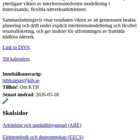
ytterligare vikten av interferensmedveten modellering i
framväxande, flexibla nätverksarkitekturer.
Sammanfattningsvis visar resultaten vikten av att gemensamt beakta
planering och drift under explicit interferensmodellering och flexibel
resursallokering, och ger insikter för utformningen av framtida
trådlösa nätverk.
Link to DiVA
Till kalendern
Innehållsansvarig:
biblioteket@kth.se
Tillhör
: Om KTH
Senast ändrad
:
2026-05-18
Skolsidor
Arkitektur och samhällsbyggnad (ABE)
Elektroteknik och datavetenskap (EECS)