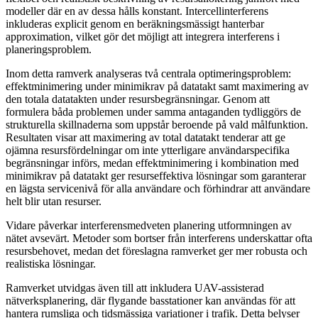
modeller där en av dessa hålls konstant. Intercellinterferens
inkluderas explicit genom en beräkningsmässigt hanterbar
approximation, vilket gör det möjligt att integrera interferens i
planeringsproblem.
Inom detta ramverk analyseras två centrala optimeringsproblem:
effektminimering under minimikrav på datatakt samt maximering av
den totala datatakten under resursbegränsningar. Genom att
formulera båda problemen under samma antaganden tydliggörs de
strukturella skillnaderna som uppstår beroende på vald målfunktion.
Resultaten visar att maximering av total datatakt tenderar att ge
ojämna resursfördelningar om inte ytterligare användarspecifika
begränsningar införs, medan effektminimering i kombination med
minimikrav på datatakt ger resurseffektiva lösningar som garanterar
en lägsta servicenivå för alla användare och förhindrar att användare
helt blir utan resurser.
Vidare påverkar interferensmedveten planering utformningen av
nätet avsevärt. Metoder som bortser från interferens underskattar ofta
resursbehovet, medan det föreslagna ramverket ger mer robusta och
realistiska lösningar.
Ramverket utvidgas även till att inkludera UAV-assisterad
nätverksplanering, där flygande basstationer kan användas för att
hantera rumsliga och tidsmässiga variationer i trafik. Detta belyser