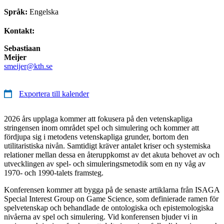
Språk:
Engelska
Kontakt:
Sebastiaan
Meijer
smeijer@kth.se
Exportera till kalender
2026 års upplaga kommer att fokusera på den vetenskapliga
stringensen inom området spel och simulering och kommer att
fördjupa sig i metodens vetenskapliga grunder, bortom den
utilitaristiska nivån. Samtidigt kräver antalet kriser och systemiska
relationer mellan dessa en återuppkomst av det akuta behovet av och
utvecklingen av spel- och simuleringsmetodik som en ny våg av
1970- och 1990-talets framsteg.
Konferensen kommer att bygga på de senaste artiklarna från ISAGA
Special Interest Group on Game Science, som definierade ramen för
spelvetenskap och behandlade de ontologiska och epistemologiska
nivåerna av spel och simulering. Vid konferensen bjuder vi in