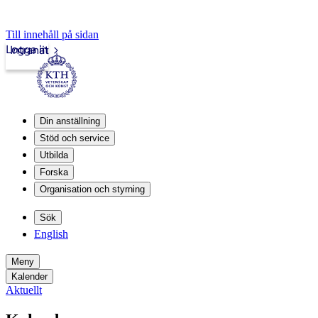
Till innehåll på sidan
Logga in
Intranät
Din anställning
Stöd och service
Utbilda
Forska
Organisation och styrning
Sök
English
Meny
Kalender
Aktuellt