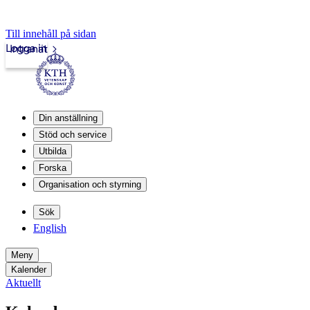
Till innehåll på sidan
Logga in
Intranät
Din anställning
Stöd och service
Utbilda
Forska
Organisation och styrning
Sök
English
Meny
Kalender
Aktuellt