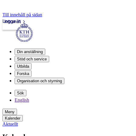
Till innehåll på sidan
Logga in
Intranät
Din anställning
Stöd och service
Utbilda
Forska
Organisation och styrning
Sök
English
Meny
Kalender
Aktuellt