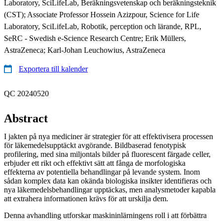
Laboratory, SciLifeLab, Beräkningsvetenskap och beräkningsteknik
(CST); Associate Professor Hossein Azizpour, Science for Life
Laboratory, SciLifeLab, Robotik, perception och lärande, RPL,
SeRC - Swedish e-Science Research Centre; Erik Müllers,
AstraZeneca; Karl-Johan Leuchowius, AstraZeneca
Exportera till kalender
QC 20240520
Abstract
I jakten på nya mediciner är strategier för att effektivisera processen
för läkemedelsupptäckt avgörande. Bildbaserad fenotypisk
profilering, med sina miljontals bilder på fluorescent färgade celler,
erbjuder ett rikt och effektivt sätt att fånga de morfologiska
effekterna av potentiella behandlingar på levande system. Inom
sådan komplex data kan okända biologiska insikter identifieras och
nya läkemedelsbehandlingar upptäckas, men analysmetoder kapabla
att extrahera informationen krävs för att urskilja dem.
Denna avhandling utforskar maskininlärningens roll i att förbättra