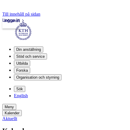
Till innehåll på sidan
Logga in
Intranät
Din anställning
Stöd och service
Utbilda
Forska
Organisation och styrning
Sök
English
Meny
Kalender
Aktuellt