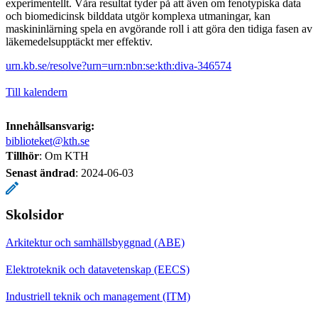
experimentellt. Våra resultat tyder på att även om fenotypiska data
och biomedicinsk bilddata utgör komplexa utmaningar, kan
maskininlärning spela en avgörande roll i att göra den tidiga fasen av
läkemedelsupptäckt mer effektiv.
urn.kb.se/resolve?urn=urn:nbn:se:kth:diva-346574
Till kalendern
Innehållsansvarig:
biblioteket@kth.se
Tillhör
: Om KTH
Senast ändrad
:
2024-06-03
Skolsidor
Arkitektur och samhällsbyggnad (ABE)
Elektroteknik och datavetenskap (EECS)
Industriell teknik och management (ITM)