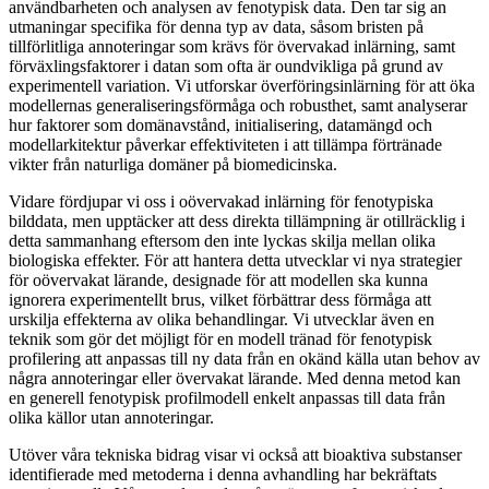
användbarheten och analysen av fenotypisk data. Den tar sig an
utmaningar specifika för denna typ av data, såsom bristen på
tillförlitliga annoteringar som krävs för övervakad inlärning, samt
förväxlingsfaktorer i datan som ofta är oundvikliga på grund av
experimentell variation. Vi utforskar överföringsinlärning för att öka
modellernas generaliseringsförmåga och robusthet, samt analyserar
hur faktorer som domänavstånd, initialisering, datamängd och
modellarkitektur påverkar effektiviteten i att tillämpa förtränade
vikter från naturliga domäner på biomedicinska.
Vidare fördjupar vi oss i oövervakad inlärning för fenotypiska
bilddata, men upptäcker att dess direkta tillämpning är otillräcklig i
detta sammanhang eftersom den inte lyckas skilja mellan olika
biologiska effekter. För att hantera detta utvecklar vi nya strategier
för oövervakat lärande, designade för att modellen ska kunna
ignorera experimentellt brus, vilket förbättrar dess förmåga att
urskilja effekterna av olika behandlingar. Vi utvecklar även en
teknik som gör det möjligt för en modell tränad för fenotypisk
profilering att anpassas till ny data från en okänd källa utan behov av
några annoteringar eller övervakat lärande. Med denna metod kan
en generell fenotypisk profilmodell enkelt anpassas till data från
olika källor utan annoteringar.
Utöver våra tekniska bidrag visar vi också att bioaktiva substanser
identifierade med metoderna i denna avhandling har bekräftats