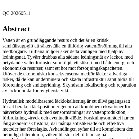
QC 20260511
Abstract
Vatten är en grundläggande resurs och det är en kritisk
samhällsuppgift att säkerställa en tillförlig vattenförsöjrning till alla
medborgare. I urbana miljöer sker detta vanligen med hjälp av
ledningsnät. Tyvärr drabbas alla sådana ledningsnät av läckor, med
betydande vattenförluster som följd; ett slöseri med både energi och
ekonomiska resurser, samt ett hot mot försörjningskapaciteten.
Utöver de ekonomiska konsekvenserna medför läckor allvarliga
risker, då de kan underminera och skada infrastruktur samt bidra till
förorening och smittspridning. Skyndsam lokalisering och reparation
av läckor är därför av yttersta vikt.
Hydraulisk modellbaserad läcklokalisering är ett tillvägagångssätt
för att beräkna läckpositioner genom att kombinera ekvationer för
nätverkets hydraulik med sensormätningar av vattenproduktion, -
förbrukning, -tryck och eventuellt -flöde. Forskningsområdet har en
lång akademisk historia, där många sofistikerade och effektiva
metoder har föreslagits. Avhandlingen syftar till att komplettera den
befintliga litteraturen, vilken till stor del förlitar sig på